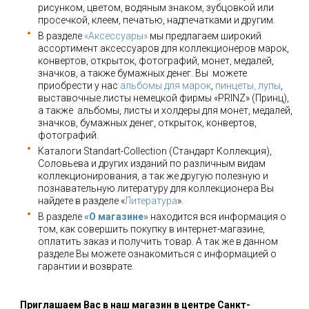
рисунком, цветом, водяным знаком, зубцовкой или
просечкой, клеем, печатью, надпечатками и другим.
В разделе
«Аксессуары»
мы предлагаем широкий
ассортимент аксессуаров для коллекционеров марок,
конвертов, открыток, фотографий, монет, медалей,
значков, а также бумажных денег. Вы можете
приобрести у нас
альбомы для марок
,
пинцеты, лупы
,
выставочные листы немецкой фирмы «PRINZ» (Принц),
а также альбомы, листы и холдеры для монет, медалей,
значков, бумажных денег, открыток, конвертов,
фотографий.
Каталоги Standart-Collection (Стандарт Коллекция),
Соловьева и других изданий по различным видам
коллекционирования, а так же другую полезную и
познавательную литературу для коллекционера Вы
найдете в разделе «
Литература
».
В разделе
«О магазине»
находится вся информация о
том, как совершить покупку в интернет-магазине,
оплатить заказ и получить товар. А так же в данном
разделе Вы можете ознакомиться с информацией о
гарантии и возврате.
Приглашаем Вас в наш магазин в центре Санкт-