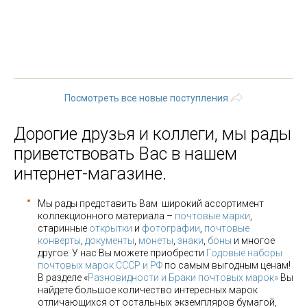
« первая
‹ предыдущая
…
117
118
119
120
121
122
123
124
125
…
следующая
›
последняя »
Посмотреть все новые поступления
Дорогие друзья и коллеги, мы рады
приветствовать Вас в нашем
интернет-магазине.
Мы рады представить Вам широкий ассортимент
коллекционного материала –
почтовые марки
,
старинные
открытки
и
фотографии
,
почтовые
конверты
,
документы
,
монеты
,
знаки
,
боны
и многое
другое. У нас Вы можете приобрести
Годовые наборы
почтовых марок СССР и РФ
по самым выгодным ценам!
В разделе «
Разновидности и Браки почтовых марок»
Вы
найдете большое количество интересных марок
отличающихся от остальных экземпляров бумагой,