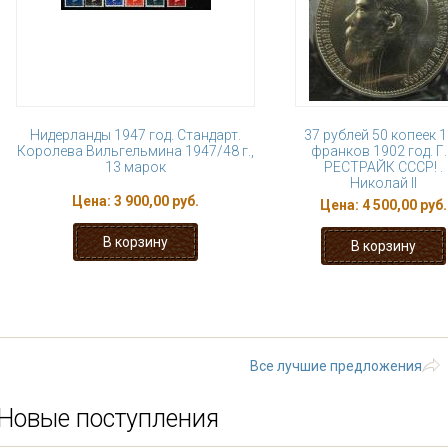
Нидерланды 1947 год. Стандарт.
37 рублей 50 копеек 
Королева Вильгельмина 1947/48 г.,
франков 1902 год. Г
13 марок
РЕСТРАЙК СССР! .
Николай II
Цена:
3 900,00 руб.
Цена:
4 500,00 руб.
« первая
‹ предыдущая
…
9
10
15
16
17
…
следующая
Все лучшие предложения
Новые поступления