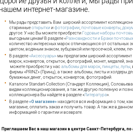
Дорогие друзья и коллеги, мы рады при
нашем интернет-магазине.
Мы рады представить Вам широкий ассортимент коллекцион
старинные
открытки
и
фотографии
,
почтовые конверты
,
доку
другое. У нас Вы можете приобрести
Годовые наборы почтовы
выгодным ценам! В разделе «
Разновидности и Браки почтовы
количество интересных марок отличающихся от остальных э
цветом, водяным знаком, зубцовкой или просечкой, клеем, пе
В разделе
«Аксессуары»
мы предлагаем широкий ассортимент 
марок, конвертов, открыток, фотографий, монет, медалей, зна
можете приобрести у нас
альбомы для марок
,
пинцеты, лупы
,
фирмы «PRINZ» (Принц), а также альбомы, листы и холдеры для
бумажных денег, открыток, конвертов, фотографий.
Каталоги Standart-Collection (Стандарт Коллекция), Соловьев
видам коллекционирования, а так же другую полезную и позн
коллекционера Вы найдете в разделе «
Литература
».
В разделе
«О магазине»
находится вся информация о том, как
магазине, оплатить заказ и получить товар. А так же в данно
информацией о гарантии и возврате.
Приглашаем Вас в наш магазин в центре Санкт-Петербурга, по