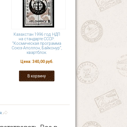
Казахстан 1996 год. НДП
на стандарте СССР:
"Космическая программа
Союз-Аполлон, Байконур",
квартблок.
Цена:
340,00 руб.
11
12
13
14
 ›
последняя »
я