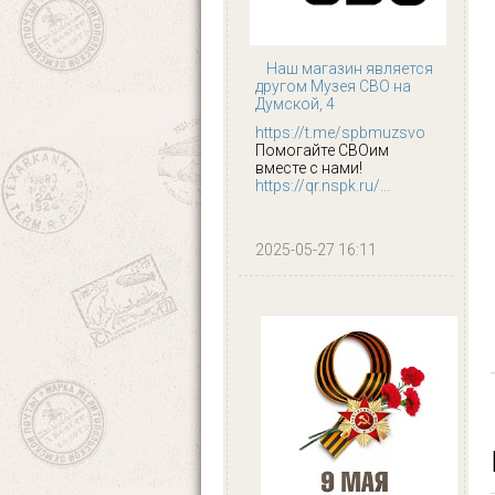
Наш магазин является
другом Музея СВО на
Думской, 4
https://t.me/spbmuzsvo
Помогайте СВОим
вместе с нами!
https://qr.nspk.ru/...
2025-05-27 16:11