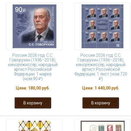
Россия 2026 год. С.С.
Россия 2026 год. С.С.
Говорухин (1936–2018),
Говорухин (1936–2018),
кинорежиссёр, народный
кинорежиссёр, народный
артист Российской
артист Российской
Федерации. 1 марка
Федерации. 1 лист (ном.720
(ном.90 ₽)
₽)
Цена:
180,00 руб.
Цена:
1 440,00 руб.