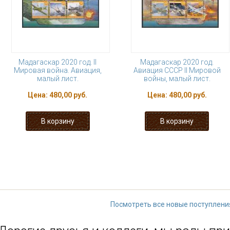
Мадагаскар 2020 год. II
Мадагаскар 2020 год.
Мировая война. Авиация,
Авиация СССР II Мировой
малый лист.
войны, малый лист.
Цена:
480,00 руб.
Цена:
480,00 руб.
« первая
‹ предыдущая
…
9
10
15
16
17
…
следующая
Посмотреть все новые поступлени