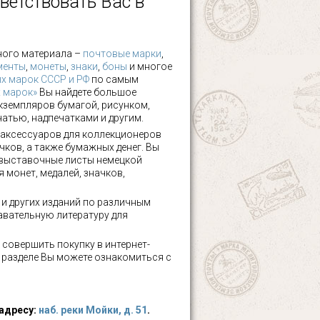
ветствовать Вас в
ного материала –
почтовые марки
,
менты
,
монеты
,
знаки
,
боны
и многое
х марок СССР и РФ
по самым
х марок»
Вы найдете большое
кземпляров бумагой, рисунком,
чатью, надпечатками и другим.
аксессуаров для коллекционеров
чков, а также бумажных денег. Вы
 выставочные листы немецкой
 монет, медалей, значков,
а и других изданий по различным
авательную литературу для
 совершить покупку в интернет-
м разделе Вы можете ознакомиться с
 адресу:
наб. реки Мойки, д. 51
.