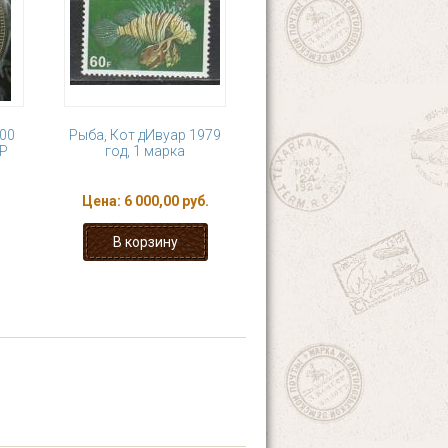
100
Рыба, Кот дИвуар 1979
.Р
год, 1 марка
Цена:
6 000,00 руб.
11
12
13
14
 ›
последняя »