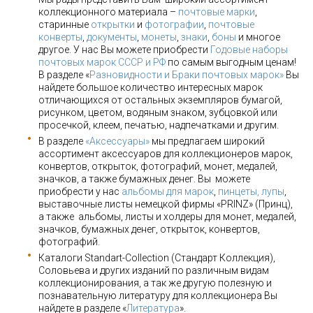
коллекционного материала –
почтовые марки
,
старинные
открытки
и
фотографии
,
почтовые
конверты
,
документы
,
монеты
,
знаки
,
боны
и многое
другое. У нас Вы можете приобрести
Годовые наборы
почтовых марок СССР и РФ
по самым выгодным ценам!
В разделе «
Разновидности и Браки почтовых марок»
Вы
найдете большое количество интересных марок
отличающихся от остальных экземпляров бумагой,
рисунком, цветом, водяным знаком, зубцовкой или
просечкой, клеем, печатью, надпечатками и другим.
В разделе
«Аксессуары»
мы предлагаем широкий
ассортимент аксессуаров для коллекционеров марок,
конвертов, открыток, фотографий, монет, медалей,
значков, а также бумажных денег. Вы можете
приобрести у нас
альбомы для марок
,
пинцеты, лупы
,
выставочные листы немецкой фирмы «PRINZ» (Принц),
а также альбомы, листы и холдеры для монет, медалей,
значков, бумажных денег, открыток, конвертов,
фотографий.
Каталоги Standart-Collection (Стандарт Коллекция),
Соловьева и других изданий по различным видам
коллекционирования, а так же другую полезную и
познавательную литературу для коллекционера Вы
найдете в разделе «
Литература
».