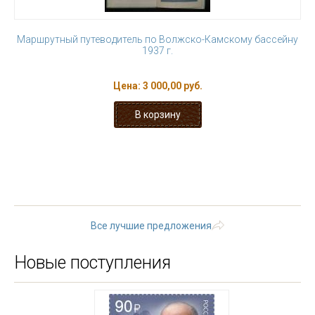
Маршрутный путеводитель по Волжско-Камскому бассейну
1937 г.
Цена:
3 000,00 руб.
« первая
‹ предыдущая
…
9
10
11
12
13
14
15
16
17
…
следующая ›
последняя »
Все лучшие предложения
Новые поступления