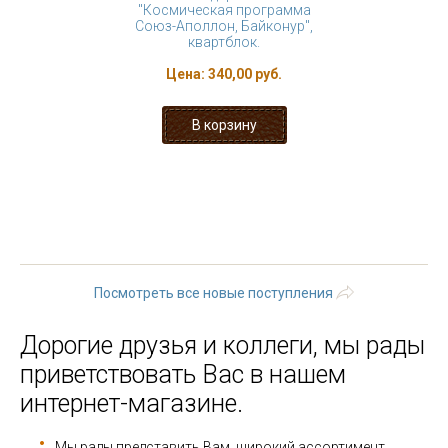
"Космическая программа
Союз-Аполлон, Байконур",
квартблок.
Цена:
340,00 руб.
« первая
‹ предыдущая
…
9
10
11
12
13
14
15
16
17
…
следующая ›
последняя »
Посмотреть все новые поступления
Дорогие друзья и коллеги, мы рады
приветствовать Вас в нашем
интернет-магазине.
Мы рады представить Вам широкий ассортимент