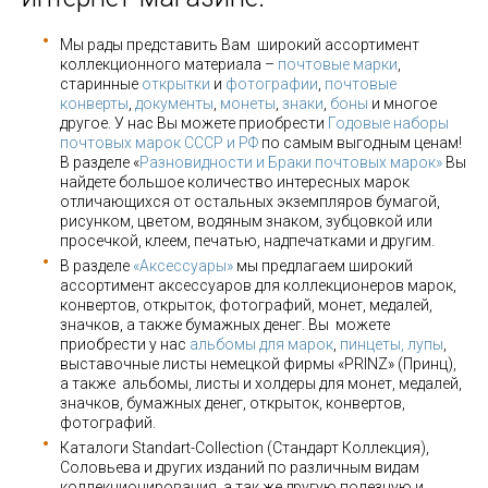
Мы рады представить Вам широкий ассортимент
коллекционного материала –
почтовые марки
,
старинные
открытки
и
фотографии
,
почтовые
конверты
,
документы
,
монеты
,
знаки
,
боны
и многое
другое. У нас Вы можете приобрести
Годовые наборы
почтовых марок СССР и РФ
по самым выгодным ценам!
В разделе «
Разновидности и Браки почтовых марок»
Вы
найдете большое количество интересных марок
отличающихся от остальных экземпляров бумагой,
рисунком, цветом, водяным знаком, зубцовкой или
просечкой, клеем, печатью, надпечатками и другим.
В разделе
«Аксессуары»
мы предлагаем широкий
ассортимент аксессуаров для коллекционеров марок,
конвертов, открыток, фотографий, монет, медалей,
значков, а также бумажных денег. Вы можете
приобрести у нас
альбомы для марок
,
пинцеты, лупы
,
выставочные листы немецкой фирмы «PRINZ» (Принц),
а также альбомы, листы и холдеры для монет, медалей,
значков, бумажных денег, открыток, конвертов,
фотографий.
Каталоги Standart-Collection (Стандарт Коллекция),
Соловьева и других изданий по различным видам
коллекционирования, а так же другую полезную и