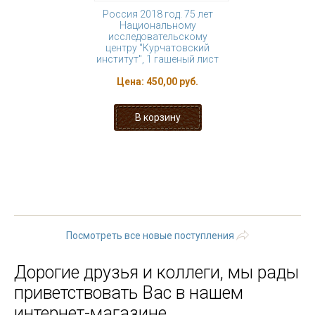
Россия 2018 год. 75 лет
Национальному
исследовательскому
центру "Курчатовский
институт", 1 гашеный лист
Цена:
450,00 руб.
« первая
‹ предыдущая
…
116
117
118
119
120
121
122
123
124
…
следующая
›
последняя »
Посмотреть все новые поступления
Дорогие друзья и коллеги, мы рады
приветствовать Вас в нашем
интернет-магазине.