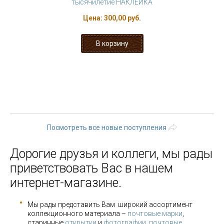
тысячилетие НАКЛЕЙКА
Цена:
300,00 руб.
« первая
‹ предыдущая
…
116
117
118
119
120
121
122
123
124
…
следующая
›
последняя »
Посмотреть все новые поступления
Дорогие друзья и коллеги, мы рады
приветствовать Вас в нашем
интернет-магазине.
Мы рады представить Вам широкий ассортимент
коллекционного материала –
почтовые марки
,
старинные
открытки
и
фотографии
,
почтовые