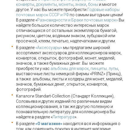
конверты
,
документы
,
монеты
,
знаки
,
боны
и многое
другое. У нас Вы можете приобрести
Годовые наборы
почтовых марок СССР и РФ
по самым выгодным ценам!
В разделе «
Разновидности и Браки почтовых марок»
Вы
найдете большое количество интересных марок
отличающихся от остальных экземпляров бумагой,
рисунком, цветом, водяным знаком, зубцовкой или
просечкой, клеем, печатью, надпечатками и другим.
В разделе
«Аксессуары»
мы предлагаем широкий
ассортимент аксессуаров для коллекционеров марок,
конвертов, открыток, фотографий, монет, медалей,
значков, а также бумажных денег. Вы можете
приобрести у нас
альбомы для марок
,
пинцеты, лупы
,
выставочные листы немецкой фирмы «PRINZ» (Принц),
а также альбомы, листы и холдеры для монет, медалей,
значков, бумажных денег, открыток, конвертов,
фотографий.
Каталоги Standart-Collection (Стандарт Коллекция),
Соловьева и других изданий по различным видам
коллекционирования, а так же другую полезную и
познавательную литературу для коллекционера Вы
найдете в разделе «
Литература
».
В разделе
«О магазине»
находится вся информация о
том, как совершить покупку в интернет-магазине,