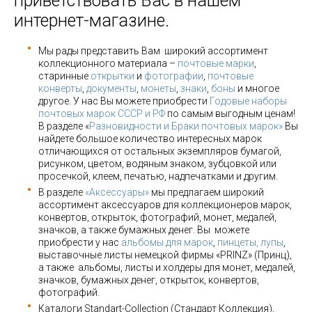
приветствовать Вас в нашем
интернет-магазине.
Мы рады представить Вам широкий ассортимент
коллекционного материала –
почтовые марки
,
старинные
открытки
и
фотографии
,
почтовые
конверты
,
документы
,
монеты
,
знаки
,
боны
и многое
другое. У нас Вы можете приобрести
Годовые наборы
почтовых марок СССР и РФ
по самым выгодным ценам!
В разделе «
Разновидности и Браки почтовых марок»
Вы
найдете большое количество интересных марок
отличающихся от остальных экземпляров бумагой,
рисунком, цветом, водяным знаком, зубцовкой или
просечкой, клеем, печатью, надпечатками и другим.
В разделе
«Аксессуары»
мы предлагаем широкий
ассортимент аксессуаров для коллекционеров марок,
конвертов, открыток, фотографий, монет, медалей,
значков, а также бумажных денег. Вы можете
приобрести у нас
альбомы для марок
,
пинцеты, лупы
,
выставочные листы немецкой фирмы «PRINZ» (Принц),
а также альбомы, листы и холдеры для монет, медалей,
значков, бумажных денег, открыток, конвертов,
фотографий.
Каталоги Standart-Collection (Стандарт Коллекция),