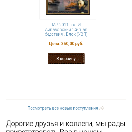
ЦАР 2011 год. И.
Айвазовский "Сигнал
бедствия". Блок (УВП)
Цена:
350,00 руб.
« первая
‹ предыдущая
…
110
111
112
113
114
115
116
117
118
…
следующая
›
последняя »
Посмотреть все новые поступления
Дорогие друзья и коллеги, мы рады