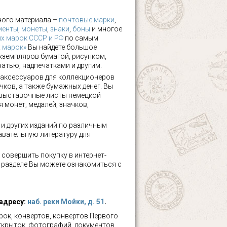
ного материала –
почтовые марки
,
менты
,
монеты
,
знаки
,
боны
и многое
х марок СССР и РФ
по самым
х марок»
Вы найдете большое
кземпляров бумагой, рисунком,
чатью, надпечатками и другим.
аксессуаров для коллекционеров
чков, а также бумажных денег. Вы
 выставочные листы немецкой
 монет, медалей, значков,
а и других изданий по различным
авательную литературу для
 совершить покупку в интернет-
м разделе Вы можете ознакомиться с
 адресу:
наб. реки Мойки, д. 51
.
ок, конвертов, конвертов Первого
ткрыток, фотографий, документов,