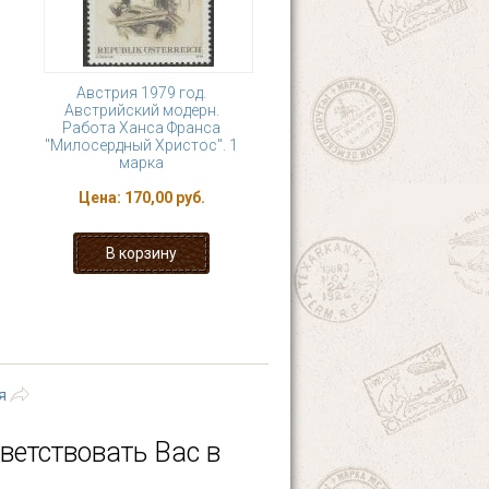
Австрия 1979 год.
Австрийский модерн.
Работа Ханса Франса
"Милосердный Христос". 1
марка
Цена:
170,00 руб.
10
11
12
13
 ›
последняя »
я
ветствовать Вас в