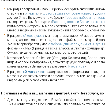
Мы рады представить Вам широкий ассортимент коллекцион
старинные
открытки
и
фотографии
,
почтовые конверты
,
доку
другое. У нас Вы можете приобрести
Годовые наборы почтовы
выгодным ценам! В разделе «
Разновидности и Браки почтовы
количество интересных марок отличающихся от остальных э
цветом, водяным знаком, зубцовкой или просечкой, клеем, пе
В разделе
«Аксессуары»
мы предлагаем широкий ассортимент 
марок, конвертов, открыток, фотографий, монет, медалей, зна
можете приобрести у нас
альбомы для марок
,
пинцеты, лупы
,
фирмы «PRINZ» (Принц), а также альбомы, листы и холдеры для
бумажных денег, открыток, конвертов, фотографий.
Каталоги Standart-Collection (Стандарт Коллекция), Соловьев
видам коллекционирования, а так же другую полезную и позн
коллекционера Вы найдете в разделе «
Литература
».
В разделе
«О магазине»
находится вся информация о том, как
магазине, оплатить заказ и получить товар. А так же в данно
информацией о гарантии и возврате.
Приглашаем Вас в наш магазин в центре Санкт-Петербурга, по
Здесь мы рады представить Вам большой выбор почтовых мар
Дня и конвертов со СпецГашениями по различной тематике, о