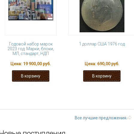
Годовой набор марок
1 доллар США 1976 год
2023 год. Марки, блоки,
МЛ, стандарт, НДП
Цена:
19 900,00 руб.
Цена:
690,00 руб.
« первая
‹ предыдущая
…
8
9
14
15
16
…
следующая
Все лучшие предложения
Новые поступления