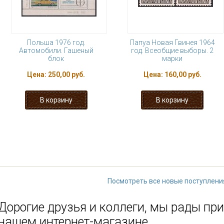
Польша 1976 год.
Папуа Новая Гвинея 1964
Автомобили. Гашеный
год. Всеобщие выборы. 2
блок
марки
Цена:
250,00 руб.
Цена:
160,00 руб.
« первая
‹ предыдущая
…
8
9
14
15
16
…
следующая
Посмотреть все новые поступлени
Дорогие друзья и коллеги, мы рады при
нашем интернет-магазине.