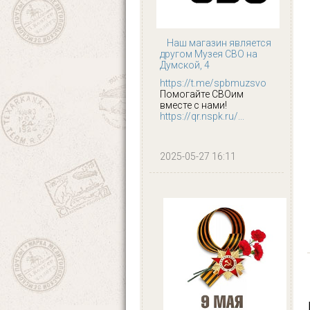
Наш магазин является
другом Музея СВО на
Думской, 4
https://t.me/spbmuzsvo
Помогайте СВОим
вместе с нами!
https://qr.nspk.ru/...
2025-05-27 16:11