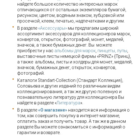
найдете большое количество интересных марок
отличающихся от остальных экземпляров бумагой,
рисунком, цветом, водяным знаком, зубцовкой или
просечкой, клеем, печатью, надпечатками и другим.
В разделе
«Аксессуары»
мы предлагаем широкий
ассортимент аксессуаров для коллекционеров марок,
конвертов, открыток, фотографий, монет, медалей,
значков, а также бумажных денег. Вы можете
приобрести у нас
альбомы для марок
,
пинцеты, лупы
,
выставочные листы немецкой фирмы «PRINZ» (Принц),
а также альбомы, листы и холдеры для монет, медалей,
значков, бумажных денег, открыток, конвертов,
фотографий.
Каталоги Standart-Collection (Стандарт Коллекция),
Соловьева и других изданий по различным видам
коллекционирования, а так же другую полезную и
познавательную литературу для коллекционера Вы
найдете в разделе «
Литература
».
В разделе
«О магазине»
находится вся информация о
том, как совершить покупку в интернет-магазине,
оплатить заказ и получить товар. А так же в данном
разделе Вы можете ознакомиться с информацией о
гарантии и возврате.