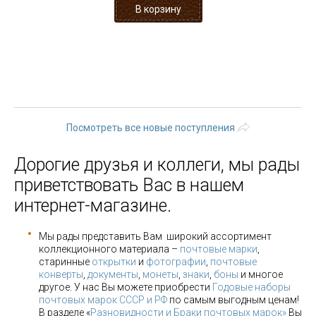
« первая
‹ предыдущая
…
8
9
10
11
12
13
14
15
16
…
следующая ›
последняя »
Посмотреть все новые поступления
Дорогие друзья и коллеги, мы рады
приветствовать Вас в нашем
интернет-магазине.
Мы рады представить Вам широкий ассортимент
коллекционного материала –
почтовые марки
,
старинные
открытки
и
фотографии
,
почтовые
конверты
,
документы
,
монеты
,
знаки
,
боны
и многое
другое. У нас Вы можете приобрести
Годовые наборы
почтовых марок СССР и РФ
по самым выгодным ценам!
В разделе «
Разновидности и Браки почтовых марок»
Вы