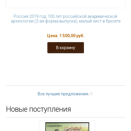
Россия 2019 год. 100 лет российской академической
археологии (2-ая форма выпуска), малый лист в буклете
Цена:
1 500,00 руб.
« первая
‹ предыдущая
…
8
9
10
11
12
13
14
15
16
…
следующая ›
последняя »
Все лучшие предложения
Новые поступления