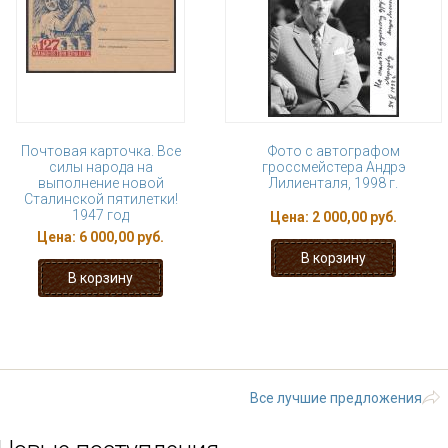
Почтовая карточка. Все
Фото с автографом
силы народа на
гроссмейстера Андрэ
выполнение новой
Лилиенталя, 1998 г.
Сталинской пятилетки!
1947 год
Цена:
2 000,00 руб.
Цена:
6 000,00 руб.
« первая
‹ предыдущая
…
8
9
14
15
16
…
следующая
Все лучшие предложения