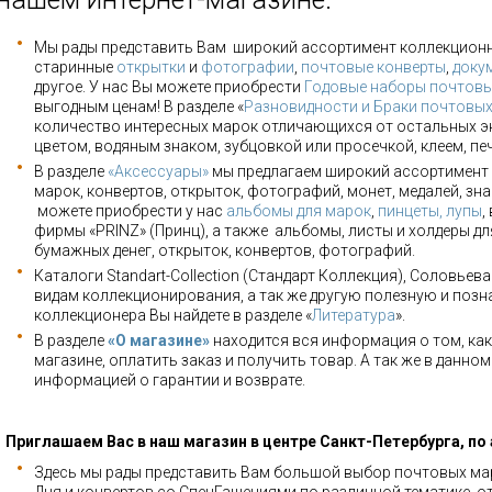
Мы рады представить Вам широкий ассортимент коллекцион
старинные
открытки
и
фотографии
,
почтовые конверты
,
доку
другое. У нас Вы можете приобрести
Годовые наборы почтовы
выгодным ценам! В разделе «
Разновидности и Браки почтовы
количество интересных марок отличающихся от остальных э
цветом, водяным знаком, зубцовкой или просечкой, клеем, пе
В разделе
«Аксессуары»
мы предлагаем широкий ассортимент 
марок, конвертов, открыток, фотографий, монет, медалей, зна
можете приобрести у нас
альбомы для марок
,
пинцеты, лупы
,
фирмы «PRINZ» (Принц), а также альбомы, листы и холдеры для
бумажных денег, открыток, конвертов, фотографий.
Каталоги Standart-Collection (Стандарт Коллекция), Соловьев
видам коллекционирования, а так же другую полезную и позн
коллекционера Вы найдете в разделе «
Литература
».
В разделе
«О магазине»
находится вся информация о том, как
магазине, оплатить заказ и получить товар. А так же в данно
информацией о гарантии и возврате.
Приглашаем Вас в наш магазин в центре Санкт-Петербурга, по
Здесь мы рады представить Вам большой выбор почтовых мар