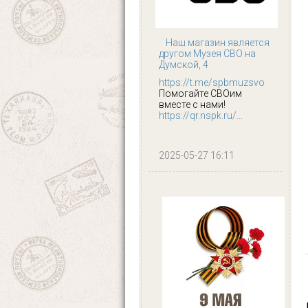
Наш магазин является
другом Музея СВО на
Думской, 4
https://t.me/spbmuzsvo
Помогайте СВОим
вместе с нами!
https://qr.nspk.ru/...
2025-05-27 16:11