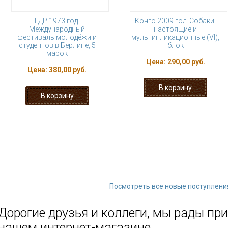
ГДР 1973 год.
Конго 2009 год. Собаки:
Международный
настоящие и
фестиваль молодёжи и
мультипликационные (VI),
студентов в Берлине, 5
блок
марок
Цена:
290,00 руб.
Цена:
380,00 руб.
« первая
‹ предыдущая
…
8
9
14
15
16
…
следующая
Посмотреть все новые поступлени
Дорогие друзья и коллеги, мы рады при
нашем интернет-магазине.