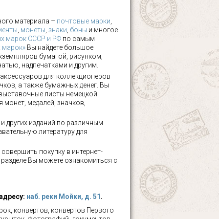
ного материала –
почтовые марки
,
менты
,
монеты
,
знаки
,
боны
и многое
х марок СССР и РФ
по самым
х марок»
Вы найдете большое
кземпляров бумагой, рисунком,
чатью, надпечатками и другим.
аксессуаров для коллекционеров
чков, а также бумажных денег. Вы
 выставочные листы немецкой
 монет, медалей, значков,
а и других изданий по различным
авательную литературу для
 совершить покупку в интернет-
м разделе Вы можете ознакомиться с
 адресу:
наб. реки Мойки, д. 51
.
ок, конвертов, конвертов Первого