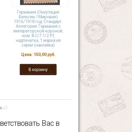
Германия (Оккупация
Бельгии, I Мировая)
1916/1918 год. Стандарт.
Аллегория. Германия с
императорской короной,
ном. 8 С/7.1/2 Pf,
надпечатка, 1 марка из
серии (наклейка)
Цена:
150,00 руб.
10
11
12
13
 ›
последняя »
я
ветствовать Вас в