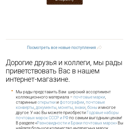
« первая
‹ предыдущая
…
8
9
10
11
12
13
14
15
16
…
следующая ›
последняя »
Посмотреть все новые поступления
Дорогие друзья и коллеги, мы рады
приветствовать Вас в нашем
интернет-магазине.
Мы рады представить Вам широкий ассортимент
коллекционного материала –
почтовые марки
,
старинные
открытки
и
фотографии
,
почтовые
конверты
,
документы
,
монеты
,
знаки
,
боны
и многое
другое. У нас Вы можете приобрести
Годовые наборы
почтовых марок СССР и РФ
по самым выгодным ценам!
В разделе «
Разновидности и Браки почтовых марок»
Вы
найдете большое количество интересных марок