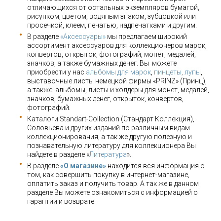
отличающихся от остальных экземпляров бумагой,
рисунком, цветом, водяным знаком, зубцовкой или
просечкой, клеем, печатью, надпечатками и другим.
В разделе
«Аксессуары»
мы предлагаем широкий
ассортимент аксессуаров для коллекционеров марок,
конвертов, открыток, фотографий, монет, медалей,
значков, а также бумажных денег. Вы можете
приобрести у нас
альбомы для марок
,
пинцеты, лупы
,
выставочные листы немецкой фирмы «PRINZ» (Принц),
а также альбомы, листы и холдеры для монет, медалей,
значков, бумажных денег, открыток, конвертов,
фотографий.
Каталоги Standart-Collection (Стандарт Коллекция),
Соловьева и других изданий по различным видам
коллекционирования, а так же другую полезную и
познавательную литературу для коллекционера Вы
найдете в разделе «
Литература
».
В разделе
«О магазине»
находится вся информация о
том, как совершить покупку в интернет-магазине,
оплатить заказ и получить товар. А так же в данном
разделе Вы можете ознакомиться с информацией о
гарантии и возврате.