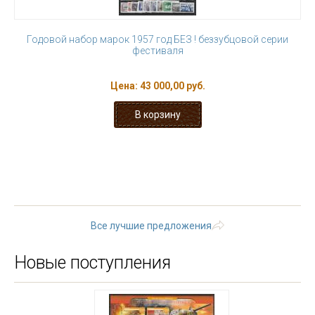
Годовой набор марок 1957 год БЕЗ ! беззубцовой серии
фестиваля
Цена:
43 000,00 руб.
« первая
‹ предыдущая
…
8
9
10
11
12
13
14
15
16
…
следующая ›
последняя »
Все лучшие предложения
Новые поступления