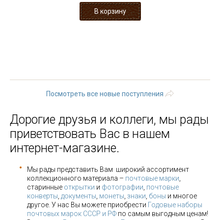
« первая
‹ предыдущая
…
102
103
104
105
106
107
108
109
110
…
следующая
›
последняя »
Посмотреть все новые поступления
Дорогие друзья и коллеги, мы рады
приветствовать Вас в нашем
интернет-магазине.
Мы рады представить Вам широкий ассортимент
коллекционного материала –
почтовые марки
,
старинные
открытки
и
фотографии
,
почтовые
конверты
,
документы
,
монеты
,
знаки
,
боны
и многое
другое. У нас Вы можете приобрести
Годовые наборы
почтовых марок СССР и РФ
по самым выгодным ценам!