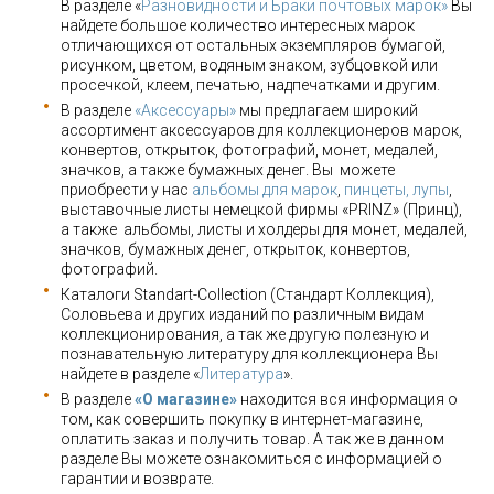
В разделе «
Разновидности и Браки почтовых марок»
Вы
найдете большое количество интересных марок
отличающихся от остальных экземпляров бумагой,
рисунком, цветом, водяным знаком, зубцовкой или
просечкой, клеем, печатью, надпечатками и другим.
В разделе
«Аксессуары»
мы предлагаем широкий
ассортимент аксессуаров для коллекционеров марок,
конвертов, открыток, фотографий, монет, медалей,
значков, а также бумажных денег. Вы можете
приобрести у нас
альбомы для марок
,
пинцеты, лупы
,
выставочные листы немецкой фирмы «PRINZ» (Принц),
а также альбомы, листы и холдеры для монет, медалей,
значков, бумажных денег, открыток, конвертов,
фотографий.
Каталоги Standart-Collection (Стандарт Коллекция),
Соловьева и других изданий по различным видам
коллекционирования, а так же другую полезную и
познавательную литературу для коллекционера Вы
найдете в разделе «
Литература
».
В разделе
«О магазине»
находится вся информация о
том, как совершить покупку в интернет-магазине,
оплатить заказ и получить товар. А так же в данном
разделе Вы можете ознакомиться с информацией о
гарантии и возврате.