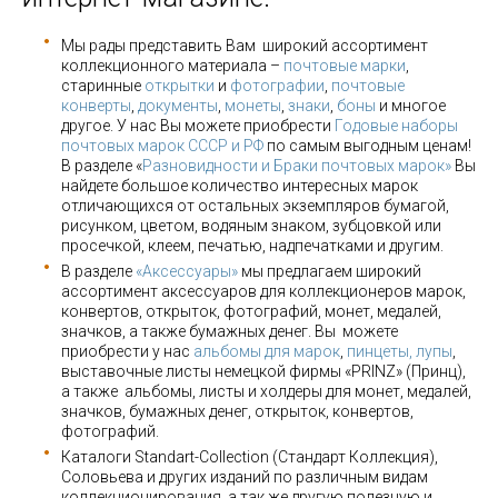
Мы рады представить Вам широкий ассортимент
коллекционного материала –
почтовые марки
,
старинные
открытки
и
фотографии
,
почтовые
конверты
,
документы
,
монеты
,
знаки
,
боны
и многое
другое. У нас Вы можете приобрести
Годовые наборы
почтовых марок СССР и РФ
по самым выгодным ценам!
В разделе «
Разновидности и Браки почтовых марок»
Вы
найдете большое количество интересных марок
отличающихся от остальных экземпляров бумагой,
рисунком, цветом, водяным знаком, зубцовкой или
просечкой, клеем, печатью, надпечатками и другим.
В разделе
«Аксессуары»
мы предлагаем широкий
ассортимент аксессуаров для коллекционеров марок,
конвертов, открыток, фотографий, монет, медалей,
значков, а также бумажных денег. Вы можете
приобрести у нас
альбомы для марок
,
пинцеты, лупы
,
выставочные листы немецкой фирмы «PRINZ» (Принц),
а также альбомы, листы и холдеры для монет, медалей,
значков, бумажных денег, открыток, конвертов,
фотографий.
Каталоги Standart-Collection (Стандарт Коллекция),
Соловьева и других изданий по различным видам
коллекционирования, а так же другую полезную и