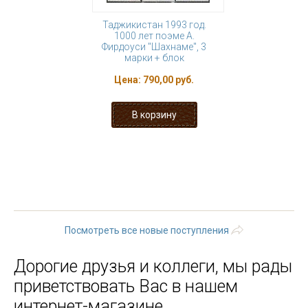
Таджикистан 1993 год.
1000 лет поэме А.
Фирдоуси "Шахнаме", 3
марки + блок
Цена:
790,00 руб.
« первая
‹ предыдущая
…
100
101
102
103
104
105
106
107
108
…
следующая
›
последняя »
Посмотреть все новые поступления
Дорогие друзья и коллеги, мы рады
приветствовать Вас в нашем
интернет-магазине.