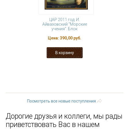
ЦАР 2011 год. И.
Айвазовский "Морские
учения". Блок
Цена:
390,00 руб.
« первая
‹ предыдущая
…
97
98
99
100
101
102
103
104
105
…
следующая
›
последняя »
Посмотреть все новые поступления
Дорогие друзья и коллеги, мы рады
приветствовать Вас в нашем