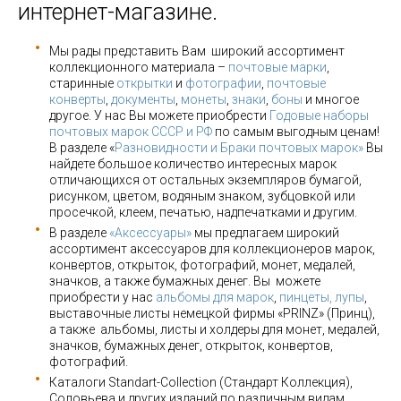
интернет-магазине.
Мы рады представить Вам широкий ассортимент
коллекционного материала –
почтовые марки
,
старинные
открытки
и
фотографии
,
почтовые
конверты
,
документы
,
монеты
,
знаки
,
боны
и многое
другое. У нас Вы можете приобрести
Годовые наборы
почтовых марок СССР и РФ
по самым выгодным ценам!
В разделе «
Разновидности и Браки почтовых марок»
Вы
найдете большое количество интересных марок
отличающихся от остальных экземпляров бумагой,
рисунком, цветом, водяным знаком, зубцовкой или
просечкой, клеем, печатью, надпечатками и другим.
В разделе
«Аксессуары»
мы предлагаем широкий
ассортимент аксессуаров для коллекционеров марок,
конвертов, открыток, фотографий, монет, медалей,
значков, а также бумажных денег. Вы можете
приобрести у нас
альбомы для марок
,
пинцеты, лупы
,
выставочные листы немецкой фирмы «PRINZ» (Принц),
а также альбомы, листы и холдеры для монет, медалей,
значков, бумажных денег, открыток, конвертов,
фотографий.
Каталоги Standart-Collection (Стандарт Коллекция),
Соловьева и других изданий по различным видам