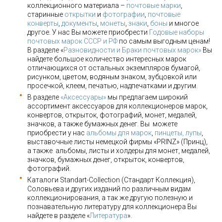
коллекционного материала –
почтовые марки
,
старинные
открытки
и
фотографии
,
почтовые
конверты
,
документы
,
монеты
,
знаки
,
боны
и многое
другое. У нас Вы можете приобрести
Годовые наборы
почтовых марок СССР и РФ
по самым выгодным ценам!
В разделе «
Разновидности и Браки почтовых марок»
Вы
найдете большое количество интересных марок
отличающихся от остальных экземпляров бумагой,
рисунком, цветом, водяным знаком, зубцовкой или
просечкой, клеем, печатью, надпечатками и другим.
В разделе
«Аксессуары»
мы предлагаем широкий
ассортимент аксессуаров для коллекционеров марок,
конвертов, открыток, фотографий, монет, медалей,
значков, а также бумажных денег. Вы можете
приобрести у нас
альбомы для марок
,
пинцеты, лупы
,
выставочные листы немецкой фирмы «PRINZ» (Принц),
а также альбомы, листы и холдеры для монет, медалей,
значков, бумажных денег, открыток, конвертов,
фотографий.
Каталоги Standart-Collection (Стандарт Коллекция),
Соловьева и других изданий по различным видам
коллекционирования, а так же другую полезную и
познавательную литературу для коллекционера Вы
найдете в разделе «
Литература
».