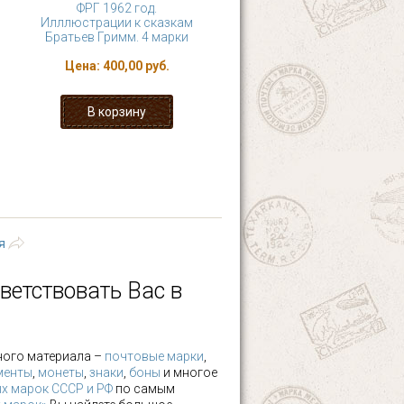
ФРГ 1962 год.
Илллюстрации к сказкам
Братьев Гримм. 4 марки
Цена:
400,00 руб.
9
10
11
12
 ›
последняя »
я
ветствовать Вас в
ного материала –
почтовые марки
,
менты
,
монеты
,
знаки
,
боны
и многое
х марок СССР и РФ
по самым