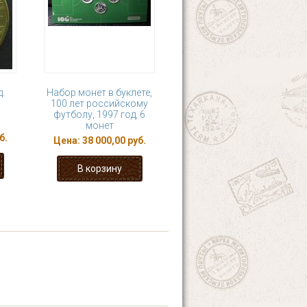
д.
Набор монет в буклете,
100 лет российскому
футболу, 1997 год, 6
монет
б.
Цена:
38 000,00 руб.
9
10
11
12
 ›
последняя »