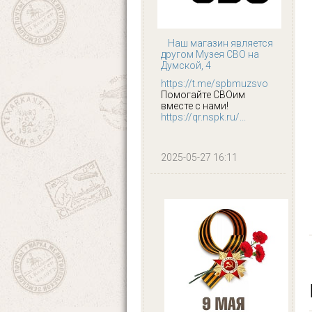
Наш магазин является
другом Музея СВО на
Думской, 4
https://t.me/spbmuzsvo
Помогайте СВОим
вместе с нами!
https://qr.nspk.ru/...
2025-05-27 16:11