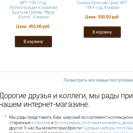
ФРГ 1967 год.
Сказки Братьев Грим, ФРГ
Иллюстрации к сказкам
1964 год, 4 марки
Братьев Гримм. "Фрау
Холле". 4 марки
Цена:
300,00 руб.
Цена:
450,00 руб.
« первая
‹ предыдущая
…
7
8
13
14
15
…
следующая
Посмотреть все новые поступлени
Дорогие друзья и коллеги, мы рады при
нашем интернет-магазине.
Мы рады представить Вам широкий ассортимент коллекцион
старинные
открытки
и
фотографии
,
почтовые конверты
,
доку
другое. У нас Вы можете приобрести
Годовые наборы почтовы