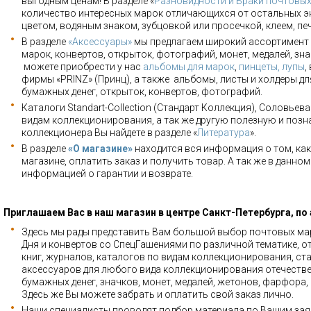
выгодным ценам! В разделе «
Разновидности и Браки почтовы
количество интересных марок отличающихся от остальных э
цветом, водяным знаком, зубцовкой или просечкой, клеем, пе
В разделе
«Аксессуары»
мы предлагаем широкий ассортимент 
марок, конвертов, открыток, фотографий, монет, медалей, зна
можете приобрести у нас
альбомы для марок
,
пинцеты, лупы
,
фирмы «PRINZ» (Принц), а также альбомы, листы и холдеры для
бумажных денег, открыток, конвертов, фотографий.
Каталоги Standart-Collection (Стандарт Коллекция), Соловьев
видам коллекционирования, а так же другую полезную и позн
коллекционера Вы найдете в разделе «
Литература
».
В разделе
«О магазине»
находится вся информация о том, как
магазине, оплатить заказ и получить товар. А так же в данно
информацией о гарантии и возврате.
Приглашаем Вас в наш магазин в центре Санкт-Петербурга, по
Здесь мы рады представить Вам большой выбор почтовых мар
Дня и конвертов со СпецГашениями по различной тематике, о
книг, журналов, каталогов по видам коллекционирования, ста
аксессуаров для любого вида коллекционирования отечестве
бумажных денег, значков, монет, медалей, жетонов, фарфора,
Здесь же Вы можете забрать и оплатить свой заказ лично.
Наши специалисты проводят подбор материала по Вашим зая