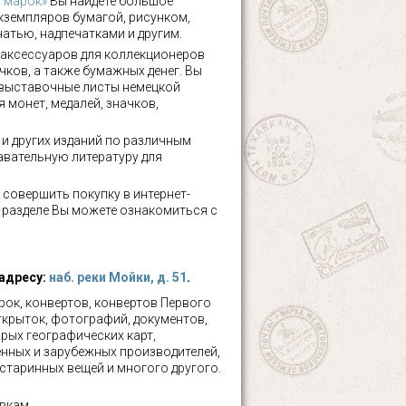
х марок»
Вы найдете большое
кземпляров бумагой, рисунком,
чатью, надпечатками и другим.
аксессуаров для коллекционеров
чков, а также бумажных денег. Вы
 выставочные листы немецкой
 монет, медалей, значков,
а и других изданий по различным
авательную литературу для
 совершить покупку в интернет-
м разделе Вы можете ознакомиться с
 адресу:
наб. реки Мойки, д. 51
.
ок, конвертов, конвертов Первого
ткрыток, фотографий, документов,
рых географических карт,
нных и зарубежных производителей,
 старинных вещей и многого другого.
вкам.