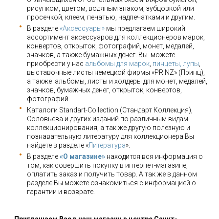
рисунком, цветом, водяным знаком, зубцовкой или
просечкой, клеем, печатью, надпечатками и другим.
В разделе
«Аксессуары»
мы предлагаем широкий
ассортимент аксессуаров для коллекционеров марок,
конвертов, открыток, фотографий, монет, медалей,
значков, а также бумажных денег. Вы можете
приобрести у нас
альбомы для марок
,
пинцеты, лупы
,
выставочные листы немецкой фирмы «PRINZ» (Принц),
а также альбомы, листы и холдеры для монет, медалей,
значков, бумажных денег, открыток, конвертов,
фотографий.
Каталоги Standart-Collection (Стандарт Коллекция),
Соловьева и других изданий по различным видам
коллекционирования, а так же другую полезную и
познавательную литературу для коллекционера Вы
найдете в разделе «
Литература
».
В разделе
«О магазине»
находится вся информация о
том, как совершить покупку в интернет-магазине,
оплатить заказ и получить товар. А так же в данном
разделе Вы можете ознакомиться с информацией о
гарантии и возврате.