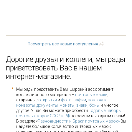
« первая
‹ предыдущая
…
7
8
9
10
11
12
13
14
15
…
следующая ›
последняя »
Посмотреть все новые поступления
Дорогие друзья и коллеги, мы рады
приветствовать Вас в нашем
интернет-магазине.
Мы рады представить Вам широкий ассортимент
коллекционного материала –
почтовые марки
,
старинные
открытки
и
фотографии
,
почтовые
конверты
,
документы
,
монеты
,
знаки
,
боны
и многое
другое. У нас Вы можете приобрести
Годовые наборы
почтовых марок СССР и РФ
по самым выгодным ценам!
В разделе «
Разновидности и Браки почтовых марок»
Вы
найдете большое количество интересных марок
отличающихся от остальных экземпляров бумагой,