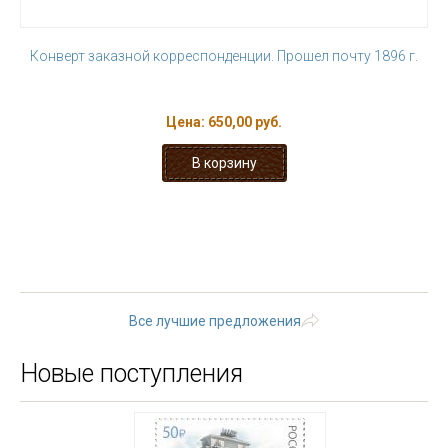
Конверт заказной корреспонденции. Прошел почту 1896 г.
Цена:
650,00 руб.
« первая
‹ предыдущая
…
7
8
9
10
11
12
13
14
15
…
следующая ›
последняя »
Все лучшие предложения
Новые поступления