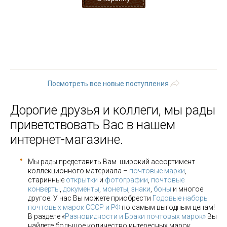
« первая
‹ предыдущая
…
6
7
8
9
10
11
12
13
14
…
следующая ›
последняя »
Посмотреть все новые поступления
Дорогие друзья и коллеги, мы рады
приветствовать Вас в нашем
интернет-магазине.
Мы рады представить Вам широкий ассортимент
коллекционного материала –
почтовые марки
,
старинные
открытки
и
фотографии
,
почтовые
конверты
,
документы
,
монеты
,
знаки
,
боны
и многое
другое. У нас Вы можете приобрести
Годовые наборы
почтовых марок СССР и РФ
по самым выгодным ценам!
В разделе «
Разновидности и Браки почтовых марок»
Вы
найдете большое количество интересных марок