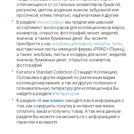
отличающихся от остальных экземпляров бумагой,
рисунком, цветом, водяным знаком, зубцовкой или
просечкой, клеем, печатью, надпечатками и другим.
В разделе
«Аксессуары»
мы предлагаем широкий
ассортимент аксессуаров для коллекционеров марок,
конвертов, открыток, фотографий, монет, медалей,
значков, а также бумажных денег. Вы можете
приобрести у нас
альбомы для марок
,
пинцеты, лупы
,
выставочные листы немецкой фирмы «PRINZ» (Принц),
а также альбомы, листы и холдеры для монет, медалей,
значков, бумажных денег, открыток, конвертов,
фотографий.
Каталоги Standart-Collection (Стандарт Коллекция),
Соловьева и других изданий по различным видам
коллекционирования, а так же другую полезную и
познавательную литературу для коллекционера Вы
найдете в разделе «
Литература
».
В разделе
«О магазине»
находится вся информация о
том, как совершить покупку в интернет-магазине,
оплатить заказ и получить товар. А так же в данном
разделе Вы можете ознакомиться с информацией о
гарантии и возврате.