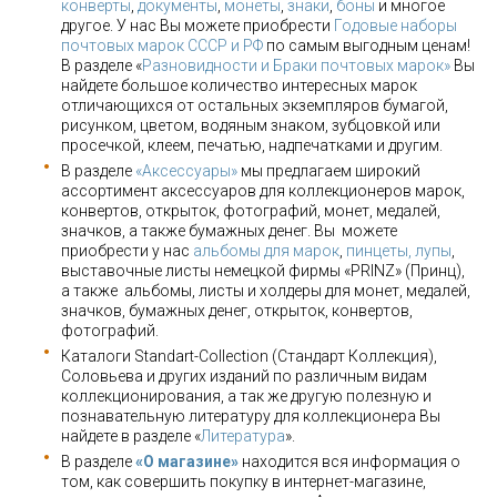
конверты
,
документы
,
монеты
,
знаки
,
боны
и многое
другое. У нас Вы можете приобрести
Годовые наборы
почтовых марок СССР и РФ
по самым выгодным ценам!
В разделе «
Разновидности и Браки почтовых марок»
Вы
найдете большое количество интересных марок
отличающихся от остальных экземпляров бумагой,
рисунком, цветом, водяным знаком, зубцовкой или
просечкой, клеем, печатью, надпечатками и другим.
В разделе
«Аксессуары»
мы предлагаем широкий
ассортимент аксессуаров для коллекционеров марок,
конвертов, открыток, фотографий, монет, медалей,
значков, а также бумажных денег. Вы можете
приобрести у нас
альбомы для марок
,
пинцеты, лупы
,
выставочные листы немецкой фирмы «PRINZ» (Принц),
а также альбомы, листы и холдеры для монет, медалей,
значков, бумажных денег, открыток, конвертов,
фотографий.
Каталоги Standart-Collection (Стандарт Коллекция),
Соловьева и других изданий по различным видам
коллекционирования, а так же другую полезную и
познавательную литературу для коллекционера Вы
найдете в разделе «
Литература
».
В разделе
«О магазине»
находится вся информация о
том, как совершить покупку в интернет-магазине,