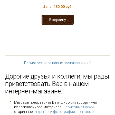
Цена:
480,00 руб.
« первая
‹ предыдущая
…
7
8
9
10
11
12
13
14
15
…
следующая ›
последняя »
Посмотреть все новые поступления
Дорогие друзья и коллеги, мы рады
приветствовать Вас в нашем
интернет-магазине.
Мы рады представить Вам широкий ассортимент
коллекционного материала –
почтовые марки
,
старинные
открытки
и
фотографии
,
почтовые