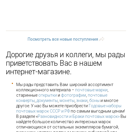
« первая
‹ предыдущая
…
7
8
9
10
11
12
13
14
15
…
следующая ›
последняя »
Посмотреть все новые поступления
Дорогие друзья и коллеги, мы рады
приветствовать Вас в нашем
интернет-магазине.
Мы рады представить Вам широкий ассортимент
коллекционного материала –
почтовые марки
,
старинные
открытки
и
фотографии
,
почтовые
конверты
,
документы
,
монеты
,
знаки
,
боны
и многое
другое. У нас Вы можете приобрести
Годовые наборы
почтовых марок СССР и РФ
по самым выгодным ценам!
В разделе «
Разновидности и Браки почтовых марок»
Вы
найдете большое количество интересных марок
отличающихся от остальных экземпляров бумагой,