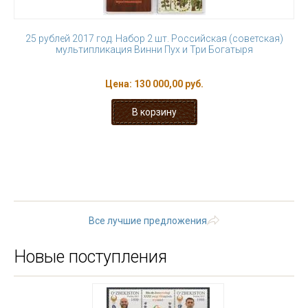
25 рублей 2017 год. Набор 2 шт. Российская (советская)
мультипликация Винни Пух и Три Богатыря
Цена:
130 000,00 руб.
« первая
‹ предыдущая
…
7
8
9
10
11
12
13
14
15
…
следующая ›
последняя »
Все лучшие предложения
Новые поступления