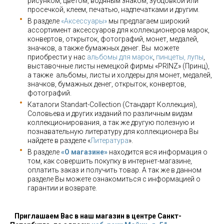
рисунком, цветом, водяным знаком, зубцовкой или
просечкой, клеем, печатью, надпечатками и другим.
В разделе
«Аксессуары»
мы предлагаем широкий
ассортимент аксессуаров для коллекционеров марок,
конвертов, открыток, фотографий, монет, медалей,
значков, а также бумажных денег. Вы можете
приобрести у нас
альбомы для марок
,
пинцеты, лупы
,
выставочные листы немецкой фирмы «PRINZ» (Принц),
а также альбомы, листы и холдеры для монет, медалей,
значков, бумажных денег, открыток, конвертов,
фотографий.
Каталоги Standart-Collection (Стандарт Коллекция),
Соловьева и других изданий по различным видам
коллекционирования, а так же другую полезную и
познавательную литературу для коллекционера Вы
найдете в разделе «
Литература
».
В разделе
«О магазине»
находится вся информация о
том, как совершить покупку в интернет-магазине,
оплатить заказ и получить товар. А так же в данном
разделе Вы можете ознакомиться с информацией о
гарантии и возврате.
Приглашаем Вас в наш магазин в центре Санкт-