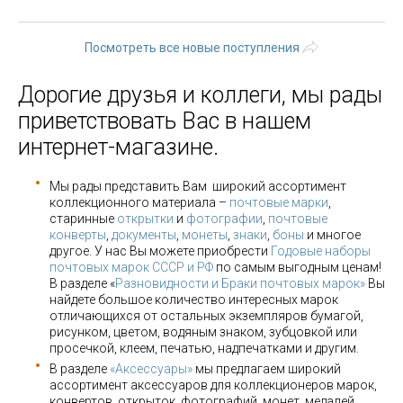
последняя »
Посмотреть все новые поступления
Дорогие друзья и коллеги, мы рады
приветствовать Вас в нашем
интернет-магазине.
Мы рады представить Вам широкий ассортимент
коллекционного материала –
почтовые марки
,
старинные
открытки
и
фотографии
,
почтовые
конверты
,
документы
,
монеты
,
знаки
,
боны
и многое
другое. У нас Вы можете приобрести
Годовые наборы
почтовых марок СССР и РФ
по самым выгодным ценам!
В разделе «
Разновидности и Браки почтовых марок»
Вы
найдете большое количество интересных марок
отличающихся от остальных экземпляров бумагой,
рисунком, цветом, водяным знаком, зубцовкой или
просечкой, клеем, печатью, надпечатками и другим.
В разделе
«Аксессуары»
мы предлагаем широкий
ассортимент аксессуаров для коллекционеров марок,
конвертов, открыток, фотографий, монет, медалей,