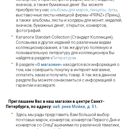
значков, а также бумажных денег. Вы можете
приобрести у нас
альбомы для марок
,
пинцеты, лупы
,
выставочные листы немецкой фирмы «PRINZ» (Принц),
а также альбомы, листы и холдеры для монет, медалей,
значков, бумажных денег, открыток, конвертов,
фотографий.
Каталоги Standart-Collection (Стандарт Коллекция),
Соловьева и других изданий по различным видам
коллекционирования, а так же другую полезную и
познавательную литературу для коллекционера Вы
найдете в разделе «
Литература
».
В разделе
«О магазине»
находится вся информация о
том, как совершить покупку в интернет-магазине,
оплатить заказ и получить товар. А так же в данном
разделе Вы можете ознакомиться с информацией о
гарантии и возврате.
Приглашаем Вас в наш магазин в центре Санкт-
Петербурга, по адресу:
наб. реки Мойки, д. 51
.
Здесь мы рады представить Вам большой выбор
почтовых марок, конвертов, конвертов Первого Дня и
конвертов со СпецГашениями по различной тематике,