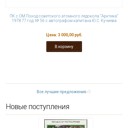
ПК с ОМ Поход советского атомного ледокола "Арктика"
1978 77 год. № 56 с автографом капитана Ю.С. Кучиева
Цена:
3 000,00 руб.
« первая
‹ предыдущая
…
7
8
9
10
11
12
13
14
15
…
следующая ›
последняя »
Все лучшие предложения
Новые поступления