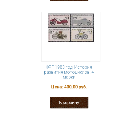
ФРГ 1983 год. История
развития мотоциклов. 4
марки
Цена:
400,00 руб.
« первая
‹ предыдущая
…
7
8
9
10
11
12
13
14
15
…
следующая ›