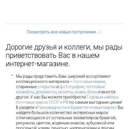
« первая
‹ предыдущая
1
2
3
4
5
6
7
8
9
…
следующая ›
последняя »
Посмотреть все новые поступления
Дорогие друзья и коллеги, мы рады
приветствовать Вас в нашем
интернет-магазине.
Мы рады представить Вам широкий ассортимент
коллекционного материала –
почтовые марки
,
старинные
открытки
и
фотографии
,
почтовые
конверты
,
документы
,
монеты
,
знаки
,
боны
и многое
другое. У нас Вы можете приобрести
Годовые наборы
почтовых марок СССР и РФ
по самым выгодным ценам!
В разделе «
Разновидности и Браки почтовых марок»
Вы
найдете большое количество интересных марок
отличающихся от остальных экземпляров бумагой,
рисунком, цветом, водяным знаком, зубцовкой или
просечкой, клеем, печатью, надпечатками и другим.