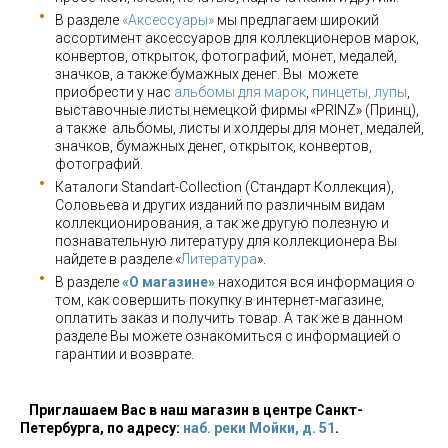
В разделе
«Аксессуары»
мы предлагаем широкий
ассортимент аксессуаров для коллекционеров марок,
конвертов, открыток, фотографий, монет, медалей,
значков, а также бумажных денег. Вы можете
приобрести у нас
альбомы для марок
,
пинцеты, лупы
,
выставочные листы немецкой фирмы «PRINZ» (Принц),
а также альбомы, листы и холдеры для монет, медалей,
значков, бумажных денег, открыток, конвертов,
фотографий.
Каталоги Standart-Collection (Стандарт Коллекция),
Соловьева и других изданий по различным видам
коллекционирования, а так же другую полезную и
познавательную литературу для коллекционера Вы
найдете в разделе «
Литература
».
В разделе
«О магазине»
находится вся информация о
том, как совершить покупку в интернет-магазине,
оплатить заказ и получить товар. А так же в данном
разделе Вы можете ознакомиться с информацией о
гарантии и возврате.
Приглашаем Вас в наш магазин в центре Санкт-
Петербурга, по адресу:
наб. реки Мойки, д. 51
.