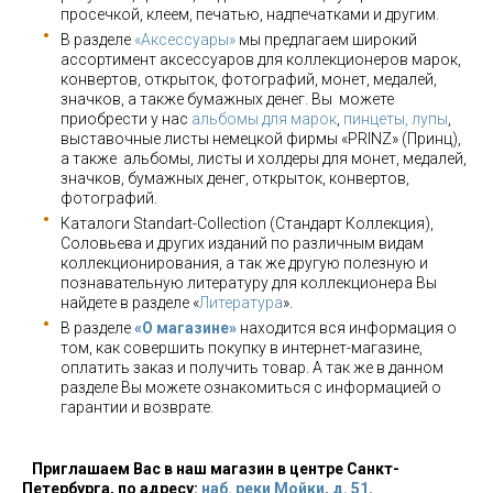
просечкой, клеем, печатью, надпечатками и другим.
В разделе
«Аксессуары»
мы предлагаем широкий
ассортимент аксессуаров для коллекционеров марок,
конвертов, открыток, фотографий, монет, медалей,
значков, а также бумажных денег. Вы можете
приобрести у нас
альбомы для марок
,
пинцеты, лупы
,
выставочные листы немецкой фирмы «PRINZ» (Принц),
а также альбомы, листы и холдеры для монет, медалей,
значков, бумажных денег, открыток, конвертов,
фотографий.
Каталоги Standart-Collection (Стандарт Коллекция),
Соловьева и других изданий по различным видам
коллекционирования, а так же другую полезную и
познавательную литературу для коллекционера Вы
найдете в разделе «
Литература
».
В разделе
«О магазине»
находится вся информация о
том, как совершить покупку в интернет-магазине,
оплатить заказ и получить товар. А так же в данном
разделе Вы можете ознакомиться с информацией о
гарантии и возврате.
Приглашаем Вас в наш магазин в центре Санкт-
Петербурга, по адресу:
наб. реки Мойки, д. 51
.