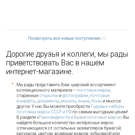
« первая
‹ предыдущая
1
2
3
4
5
6
7
8
9
…
следующая ›
последняя »
Посмотреть все новые поступления
Дорогие друзья и коллеги, мы рады
приветствовать Вас в нашем
интернет-магазине.
Мы рады представить Вам широкий ассортимент
коллекционного материала –
почтовые марки
,
старинные
открытки
и
фотографии
,
почтовые
конверты
,
документы
,
монеты
,
знаки
,
боны
и многое
другое. У нас Вы можете приобрести
Годовые наборы
почтовых марок СССР и РФ
по самым выгодным ценам!
В разделе «
Разновидности и Браки почтовых марок»
Вы
найдете большое количество интересных марок
отличающихся от остальных экземпляров бумагой,
рисунком, цветом, водяным знаком, зубцовкой или