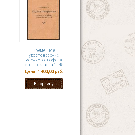
Временное
й
удостоверение
военного шофера
третьего класса 1945 г.
Цена:
1 400,00 руб.
4
5
6
7
8
последняя »