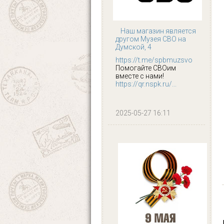
Наш магазин является
другом Музея СВО на
Думской, 4
https://t.me/spbmuzsvo
Помогайте СВОим
вместе с нами!
https://qr.nspk.ru/...
2025-05-27 16:11