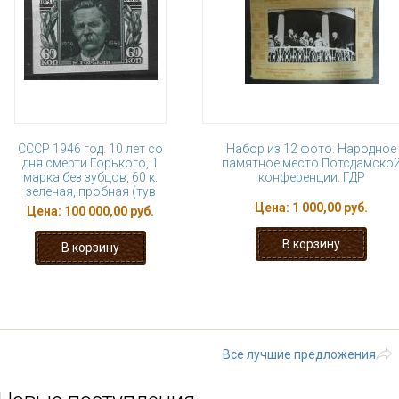
СССР 1946 год. 10 лет со
Набор из 12 фото. Народное
дня смерти Горького, 1
памятное место Потсдамско
марка без зубцов, 60 к.
конференции. ГДР
зеленая, пробная (тув
Цена:
1 000,00 руб.
Цена:
100 000,00 руб.
« первая
‹ предыдущая
1
2
3
9
…
следующая ›
Все лучшие предложения