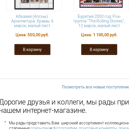
Абхазия (Апсны).
Бурятия 2000 год. Рок-
Архитектура. Храмы. 6
группа "The Rolling Stones",
марок, малый лист
12 марок, малый лист
Цена:
550,00 руб.
Цена:
1 100,00 руб.
« первая
‹ предыдущая
1
2
3
9
…
следующая ›
Посмотреть все новые поступлени
Дорогие друзья и коллеги, мы рады при
нашем интернет-магазине.
Мы рады представить Вам широкий ассортимент коллекцион
старинные
открытки
и
фотографии
,
почтовые конверты
,
доку