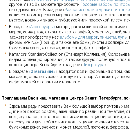
другое. У нас Вы можете приобрести
Годовые наборы почтовы
выгодным ценам! В разделе «
Разновидности и Браки почтовы
количество интересных марок отличающихся от остальных э
цветом, водяным знаком, зубцовкой или просечкой, клеем, пе
В разделе
«Аксессуары»
мы предлагаем широкий ассортимент 
марок, конвертов, открыток, фотографий, монет, медалей, зна
можете приобрести у нас
альбомы для марок
,
пинцеты, лупы
,
фирмы «PRINZ» (Принц), а также альбомы, листы и холдеры для
бумажных денег, открыток, конвертов, фотографий.
Каталоги Standart-Collection (Стандарт Коллекция), Соловьев
видам коллекционирования, а так же другую полезную и позн
коллекционера Вы найдете в разделе «
Литература
».
В разделе
«О магазине»
находится вся информация о том, как
магазине, оплатить заказ и получить товар. А так же в данно
информацией о гарантии и возврате.
Приглашаем Вас в наш магазин в центре Санкт-Петербурга, по
Здесь мы рады представить Вам большой выбор почтовых мар
Дня и конвертов со СпецГашениями по различной тематике, о
книг, журналов, каталогов по видам коллекционирования, ста
аксессуаров для любого вида коллекционирования отечестве
бумажных денег, значков, монет, медалей, жетонов, фарфора,