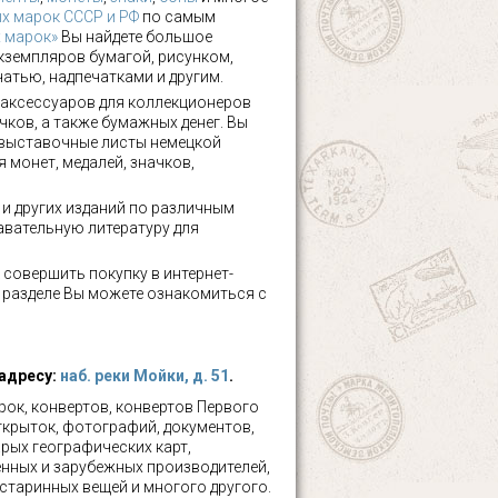
х марок СССР и РФ
по самым
х марок»
Вы найдете большое
кземпляров бумагой, рисунком,
чатью, надпечатками и другим.
аксессуаров для коллекционеров
чков, а также бумажных денег. Вы
 выставочные листы немецкой
 монет, медалей, значков,
а и других изданий по различным
авательную литературу для
 совершить покупку в интернет-
м разделе Вы можете ознакомиться с
 адресу:
наб. реки Мойки, д. 51
.
ок, конвертов, конвертов Первого
ткрыток, фотографий, документов,
рых географических карт,
нных и зарубежных производителей,
 старинных вещей и многого другого.