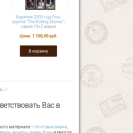
Бурятия 2000 год. Рок-
группа "The Rolling Stones",
серия 10+2 марки
Цена:
1 100,00 руб.
4
5
6
7
8
последняя »
я
ветствовать Вас в
ного материала –
почтовые марки
,
менты
,
монеты
,
знаки
,
боны
и многое