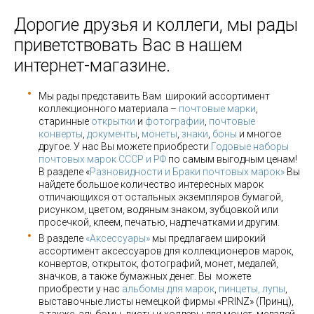
Дорогие друзья и коллеги, мы рады
приветствовать Вас в нашем
интернет-магазине.
Мы рады представить Вам широкий ассортимент
коллекционного материала –
почтовые марки
,
старинные
открытки
и
фотографии
,
почтовые
конверты
,
документы
,
монеты
,
знаки
,
боны
и многое
другое. У нас Вы можете приобрести
Годовые наборы
почтовых марок СССР и РФ
по самым выгодным ценам!
В разделе «
Разновидности и Браки почтовых марок»
Вы
найдете большое количество интересных марок
отличающихся от остальных экземпляров бумагой,
рисунком, цветом, водяным знаком, зубцовкой или
просечкой, клеем, печатью, надпечатками и другим.
В разделе
«Аксессуары»
мы предлагаем широкий
ассортимент аксессуаров для коллекционеров марок,
конвертов, открыток, фотографий, монет, медалей,
значков, а также бумажных денег. Вы можете
приобрести у нас
альбомы для марок
,
пинцеты, лупы
,
выставочные листы немецкой фирмы «PRINZ» (Принц),