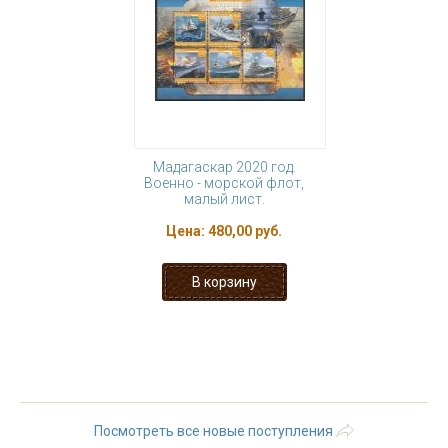
Мадагаскар 2020 год.
Военно - морской флот,
малый лист.
Цена:
480,00 руб.
« первая
‹ предыдущая
1
2
3
4
5
6
7
8
9
…
следующая ›
последняя »
Посмотреть все новые поступления