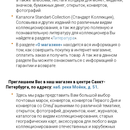
а также альбомы, листы и холдеры для монет, медалей,
значков, бумажных денег, открыток, конвертов,
фотографий.
Каталоги Standart-Collection (Стандарт Коллекция),
Соловьева и других изданий по различным видам
коллекционирования, а так же другую полезную и
познавательную литературу для коллекционера Вы
найдете в разделе «
Литература
».
В разделе
«О магазине»
находится вся информация о
том, как совершить покупку в интернет-магазине,
оплатить заказ и получить товар. А так же в данном
разделе Вы можете ознакомиться с информацией о
гарантии и возврате.
Приглашаем Вас в наш магазин в центре Санкт-
Петербурга, по адресу:
наб. реки Мойки, д. 51
.
Здесь мы рады представить Вам большой выбор
почтовых марок, конвертов, конвертов Первого Дня и
конвертов со СпецГашениями по различной тематике,
открыток, фотографий, документов, книг, журналов,
каталогов по видам коллекционирования, старых
географических карт, аксессуаров для любого вида
коллекционирования отечественных и зарубежных