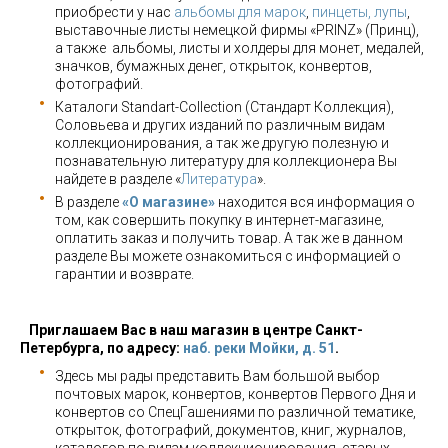
приобрести у нас
альбомы для марок
,
пинцеты, лупы
,
выставочные листы немецкой фирмы «PRINZ» (Принц),
а также альбомы, листы и холдеры для монет, медалей,
значков, бумажных денег, открыток, конвертов,
фотографий.
Каталоги Standart-Collection (Стандарт Коллекция),
Соловьева и других изданий по различным видам
коллекционирования, а так же другую полезную и
познавательную литературу для коллекционера Вы
найдете в разделе «
Литература
».
В разделе
«О магазине»
находится вся информация о
том, как совершить покупку в интернет-магазине,
оплатить заказ и получить товар. А так же в данном
разделе Вы можете ознакомиться с информацией о
гарантии и возврате.
Приглашаем Вас в наш магазин в центре Санкт-
Петербурга, по адресу:
наб. реки Мойки, д. 51
.
Здесь мы рады представить Вам большой выбор
почтовых марок, конвертов, конвертов Первого Дня и
конвертов со СпецГашениями по различной тематике,
открыток, фотографий, документов, книг, журналов,