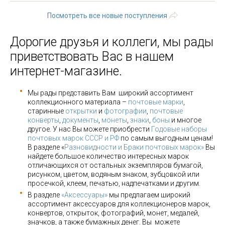
Посмотреть все новые поступления
Дорогие друзья и коллеги, мы рады
приветствовать Вас в нашем
интернет-магазине.
Мы рады представить Вам широкий ассортимент
коллекционного материала –
почтовые марки
,
старинные
открытки
и
фотографии
,
почтовые
конверты
,
документы
,
монеты
,
знаки
,
боны
и многое
другое. У нас Вы можете приобрести
Годовые наборы
почтовых марок СССР и РФ
по самым выгодным ценам!
В разделе «
Разновидности и Браки почтовых марок»
Вы
найдете большое количество интересных марок
отличающихся от остальных экземпляров бумагой,
рисунком, цветом, водяным знаком, зубцовкой или
просечкой, клеем, печатью, надпечатками и другим.
В разделе
«Аксессуары»
мы предлагаем широкий
ассортимент аксессуаров для коллекционеров марок,
конвертов, открыток, фотографий, монет, медалей,
значков, а также бумажных денег. Вы можете