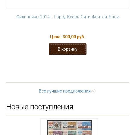
Филиппины 2014 г. Город Кесон-Сити. Фонтан. Блок
Цена:
300,00 руб.
« первая
‹ предыдущая
1
2
3
4
5
6
7
8
9
…
следующая ›
последняя »
Все лучшие предложения
Новые поступления