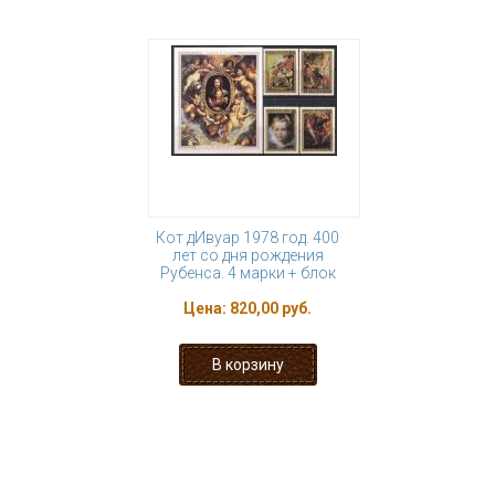
Кот дИвуар 1978 год. 400
лет со дня рождения
Рубенса. 4 марки + блок
Цена:
820,00 руб.
« первая
‹ предыдущая
1
2
3
4
5
6
7
8
9
…
следующая ›
последняя »