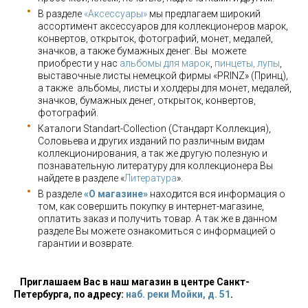
В разделе
«Аксессуары»
мы предлагаем широкий
ассортимент аксессуаров для коллекционеров марок,
конвертов, открыток, фотографий, монет, медалей,
значков, а также бумажных денег. Вы можете
приобрести у нас
альбомы для марок
,
пинцеты, лупы
,
выставочные листы немецкой фирмы «PRINZ» (Принц),
а также альбомы, листы и холдеры для монет, медалей,
значков, бумажных денег, открыток, конвертов,
фотографий.
Каталоги Standart-Collection (Стандарт Коллекция),
Соловьева и других изданий по различным видам
коллекционирования, а так же другую полезную и
познавательную литературу для коллекционера Вы
найдете в разделе «
Литература
».
В разделе
«О магазине»
находится вся информация о
том, как совершить покупку в интернет-магазине,
оплатить заказ и получить товар. А так же в данном
разделе Вы можете ознакомиться с информацией о
гарантии и возврате.
Приглашаем Вас в наш магазин в центре Санкт-
Петербурга, по адресу:
наб. реки Мойки, д. 51
.