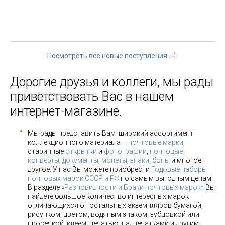
« первая
‹ предыдущая
1
2
3
4
5
6
7
8
9
…
следующая ›
последняя »
Посмотреть все новые поступления
Дорогие друзья и коллеги, мы рады
приветствовать Вас в нашем
интернет-магазине.
Мы рады представить Вам широкий ассортимент
коллекционного материала –
почтовые марки
,
старинные
открытки
и
фотографии
,
почтовые
конверты
,
документы
,
монеты
,
знаки
,
боны
и многое
другое. У нас Вы можете приобрести
Годовые наборы
почтовых марок СССР и РФ
по самым выгодным ценам!
В разделе «
Разновидности и Браки почтовых марок»
Вы
найдете большое количество интересных марок
отличающихся от остальных экземпляров бумагой,
рисунком, цветом, водяным знаком, зубцовкой или
просечкой, клеем, печатью, надпечатками и другим.