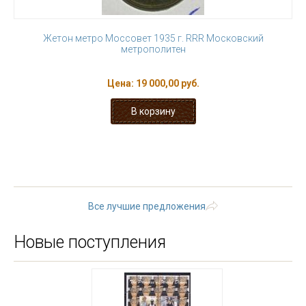
Жетон метро Моссовет 1935 г. RRR Московский
метрополитен
Цена:
19 000,00 руб.
« первая
‹ предыдущая
1
2
3
4
5
6
7
8
9
…
следующая ›
последняя »
Все лучшие предложения
Новые поступления