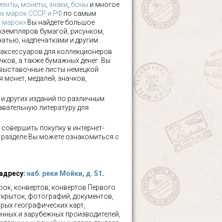
менты
,
монеты
,
знаки
,
боны
и многое
х марок СССР и РФ
по самым
х марок»
Вы найдете большое
кземпляров бумагой, рисунком,
чатью, надпечатками и другим.
аксессуаров для коллекционеров
чков, а также бумажных денег. Вы
 выставочные листы немецкой
 монет, медалей, значков,
а и других изданий по различным
авательную литературу для
 совершить покупку в интернет-
м разделе Вы можете ознакомиться с
 адресу:
наб. реки Мойки, д. 51
.
ок, конвертов, конвертов Первого
ткрыток, фотографий, документов,
рых географических карт,
нных и зарубежных производителей,