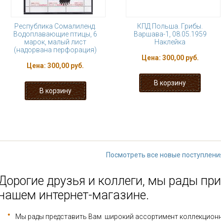
Республика Сомалиленд.
КПД Польша. Грибы.
Водоплавающие птицы, 6
Варшава-1, 08.05.1959
марок, малый лист
Наклейка
(надорвана перфорация)
Цена:
300,00 руб.
Цена:
300,00 руб.
« первая
‹ предыдущая
1
2
3
9
…
следующая ›
Посмотреть все новые поступлени
Дорогие друзья и коллеги, мы рады при
нашем интернет-магазине.
Мы рады представить Вам широкий ассортимент коллекцион