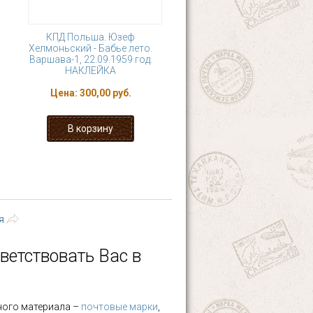
КПД Польша. Юзеф
Хелмоньский - Бабье лето.
Варшава-1, 22.09.1959 год.
НАКЛЕЙКА
Цена:
300,00 руб.
4
5
6
7
8
последняя »
я
ветствовать Вас в
ного материала –
почтовые марки
,