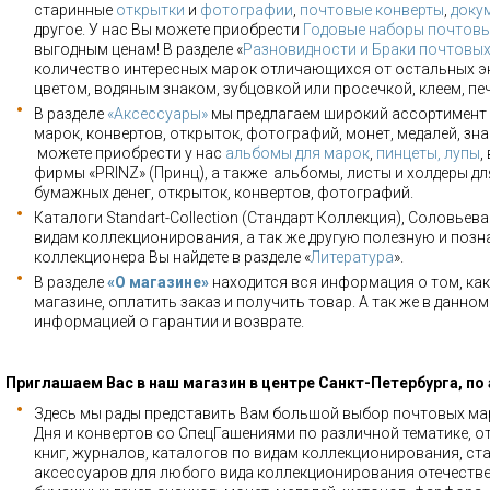
старинные
открытки
и
фотографии
,
почтовые конверты
,
доку
другое. У нас Вы можете приобрести
Годовые наборы почтовы
выгодным ценам! В разделе «
Разновидности и Браки почтовы
количество интересных марок отличающихся от остальных э
цветом, водяным знаком, зубцовкой или просечкой, клеем, пе
В разделе
«Аксессуары»
мы предлагаем широкий ассортимент 
марок, конвертов, открыток, фотографий, монет, медалей, зна
можете приобрести у нас
альбомы для марок
,
пинцеты, лупы
,
фирмы «PRINZ» (Принц), а также альбомы, листы и холдеры для
бумажных денег, открыток, конвертов, фотографий.
Каталоги Standart-Collection (Стандарт Коллекция), Соловьев
видам коллекционирования, а так же другую полезную и позн
коллекционера Вы найдете в разделе «
Литература
».
В разделе
«О магазине»
находится вся информация о том, как
магазине, оплатить заказ и получить товар. А так же в данно
информацией о гарантии и возврате.
Приглашаем Вас в наш магазин в центре Санкт-Петербурга, по
Здесь мы рады представить Вам большой выбор почтовых мар
Дня и конвертов со СпецГашениями по различной тематике, о
книг, журналов, каталогов по видам коллекционирования, ста
аксессуаров для любого вида коллекционирования отечестве