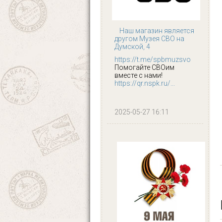
Наш магазин является
другом Музея СВО на
Думской, 4
https://t.me/spbmuzsvo
Помогайте СВОим
вместе с нами!
https://qr.nspk.ru/...
2025-05-27 16:11