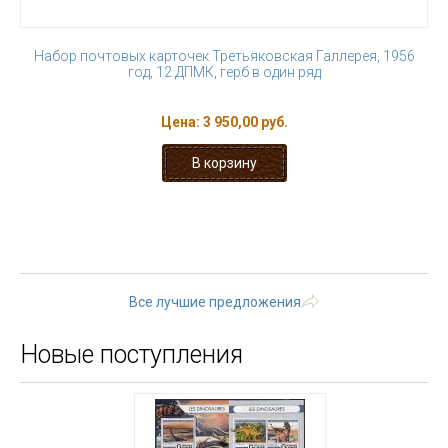
Набор почтовых карточек Третьяковская Галлерея, 1956
год, 12 ДПМК, герб в один ряд
Цена:
3 950,00 руб.
« первая
‹ предыдущая
1
2
3
4
5
6
7
8
9
…
следующая ›
последняя »
Все лучшие предложения
Новые поступления