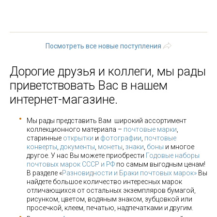
« первая
‹ предыдущая
1
2
3
4
5
6
7
8
9
…
следующая ›
последняя »
Посмотреть все новые поступления
Дорогие друзья и коллеги, мы рады
приветствовать Вас в нашем
интернет-магазине.
Мы рады представить Вам широкий ассортимент
коллекционного материала –
почтовые марки
,
старинные
открытки
и
фотографии
,
почтовые
конверты
,
документы
,
монеты
,
знаки
,
боны
и многое
другое. У нас Вы можете приобрести
Годовые наборы
почтовых марок СССР и РФ
по самым выгодным ценам!
В разделе «
Разновидности и Браки почтовых марок»
Вы
найдете большое количество интересных марок
отличающихся от остальных экземпляров бумагой,
рисунком, цветом, водяным знаком, зубцовкой или
просечкой, клеем, печатью, надпечатками и другим.