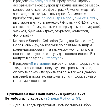
В разделе
«Аксессуары»
мы предлагаем широкий
ассортимент аксессуаров для коллекционеров марок,
конвертов, открыток, фотографий, монет, медалей,
значков, а также бумажных денег. Вы можете
приобрести у нас
альбомы для марок
,
пинцеты, лупы
,
выставочные листы немецкой фирмы «PRINZ» (Принц),
а также альбомы, листы и холдеры для монет, медалей,
значков, бумажных денег, открыток, конвертов,
фотографий.
Каталоги Standart-Collection (Стандарт Коллекция),
Соловьева и других изданий по различным видам
коллекционирования, а так же другую полезную и
познавательную литературу для коллекционера Вы
найдете в разделе «
Литература
».
В разделе
«О магазине»
находится вся информация о
том, как совершить покупку в интернет-магазине,
оплатить заказ и получить товар. А так же в данном
разделе Вы можете ознакомиться с информацией о
гарантии и возврате.
Приглашаем Вас в наш магазин в центре Санкт-
Петербурга, по адресу:
наб. реки Мойки, д. 51
.
Здесь мы рады представить Вам большой выбор