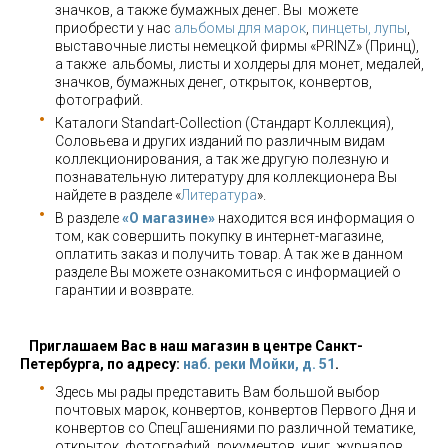
значков, а также бумажных денег. Вы можете
приобрести у нас
альбомы для марок
,
пинцеты, лупы
,
выставочные листы немецкой фирмы «PRINZ» (Принц),
а также альбомы, листы и холдеры для монет, медалей,
значков, бумажных денег, открыток, конвертов,
фотографий.
Каталоги Standart-Collection (Стандарт Коллекция),
Соловьева и других изданий по различным видам
коллекционирования, а так же другую полезную и
познавательную литературу для коллекционера Вы
найдете в разделе «
Литература
».
В разделе
«О магазине»
находится вся информация о
том, как совершить покупку в интернет-магазине,
оплатить заказ и получить товар. А так же в данном
разделе Вы можете ознакомиться с информацией о
гарантии и возврате.
Приглашаем Вас в наш магазин в центре Санкт-
Петербурга, по адресу:
наб. реки Мойки, д. 51
.
Здесь мы рады представить Вам большой выбор
почтовых марок, конвертов, конвертов Первого Дня и
конвертов со СпецГашениями по различной тематике,
открыток, фотографий, документов, книг, журналов,