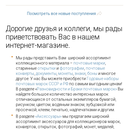
последняя »
Посмотреть все новые поступления
Дорогие друзья и коллеги, мы рады
приветствовать Вас в нашем
интернет-магазине.
Мы рады представить Вам широкий ассортимент
коллекционного материала –
почтовые марки
,
старинные
открытки
и
фотографии
,
почтовые
конверты
,
документы
,
монеты
,
знаки
,
боны
и многое
другое. У нас Вы можете приобрести
Годовые наборы
почтовых марок СССР и РФ
по самым выгодным ценам!
В разделе «
Разновидности и Браки почтовых марок»
Вы
найдете большое количество интересных марок
отличающихся от остальных экземпляров бумагой,
рисунком, цветом, водяным знаком, зубцовкой или
просечкой, клеем, печатью, надпечатками и другим.
В разделе
«Аксессуары»
мы предлагаем широкий
ассортимент аксессуаров для коллекционеров марок,
конвертов, открыток, фотографий, монет, медалей,