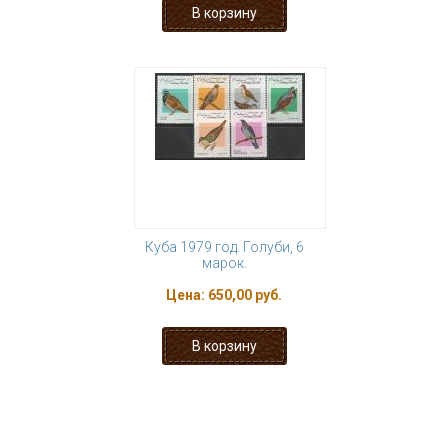
Куба 1979 год. Голуби, 6
марок.
Цена:
650,00 руб.
1
2
3
4
5
6
7
8
9
…
следующая ›