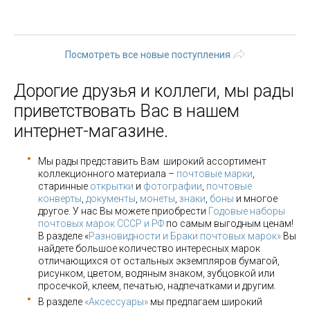
8
9
…
следующая ›
последняя »
Посмотреть все новые поступления
Дорогие друзья и коллеги, мы рады
приветствовать Вас в нашем
интернет-магазине.
Мы рады представить Вам широкий ассортимент
коллекционного материала –
почтовые марки
,
старинные
открытки
и
фотографии
,
почтовые
конверты
,
документы
,
монеты
,
знаки
,
боны
и многое
другое. У нас Вы можете приобрести
Годовые наборы
почтовых марок СССР и РФ
по самым выгодным ценам!
В разделе «
Разновидности и Браки почтовых марок»
Вы
найдете большое количество интересных марок
отличающихся от остальных экземпляров бумагой,
рисунком, цветом, водяным знаком, зубцовкой или
просечкой, клеем, печатью, надпечатками и другим.
В разделе
«Аксессуары»
мы предлагаем широкий