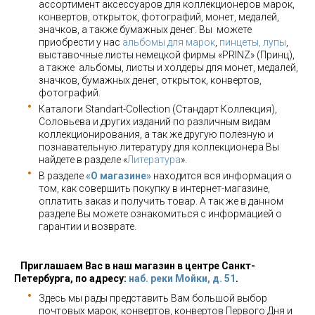
ассортимент аксессуаров для коллекционеров марок,
конвертов, открыток, фотографий, монет, медалей,
значков, а также бумажных денег. Вы можете
приобрести у нас
альбомы для марок
,
пинцеты, лупы
,
выставочные листы немецкой фирмы «PRINZ» (Принц),
а также альбомы, листы и холдеры для монет, медалей,
значков, бумажных денег, открыток, конвертов,
фотографий.
Каталоги Standart-Collection (Стандарт Коллекция),
Соловьева и других изданий по различным видам
коллекционирования, а так же другую полезную и
познавательную литературу для коллекционера Вы
найдете в разделе «
Литература
».
В разделе
«О магазине»
находится вся информация о
том, как совершить покупку в интернет-магазине,
оплатить заказ и получить товар. А так же в данном
разделе Вы можете ознакомиться с информацией о
гарантии и возврате.
Приглашаем Вас в наш магазин в центре Санкт-
Петербурга, по адресу:
наб. реки Мойки, д. 51
.
Здесь мы рады представить Вам большой выбор
почтовых марок, конвертов, конвертов Первого Дня и