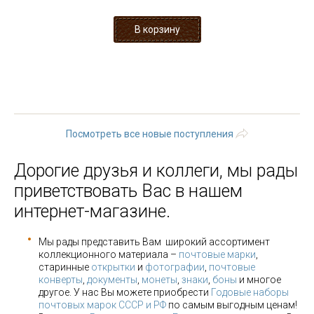
1
2
3
4
5
6
7
8
9
…
следующая ›
последняя »
Посмотреть все новые поступления
Дорогие друзья и коллеги, мы рады
приветствовать Вас в нашем
интернет-магазине.
Мы рады представить Вам широкий ассортимент
коллекционного материала –
почтовые марки
,
старинные
открытки
и
фотографии
,
почтовые
конверты
,
документы
,
монеты
,
знаки
,
боны
и многое
другое. У нас Вы можете приобрести
Годовые наборы
почтовых марок СССР и РФ
по самым выгодным ценам!