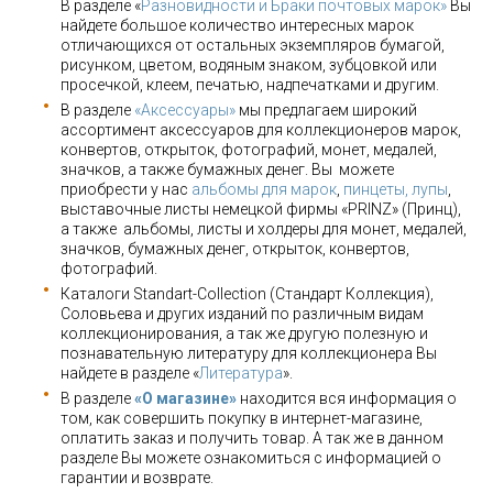
В разделе «
Разновидности и Браки почтовых марок»
Вы
найдете большое количество интересных марок
отличающихся от остальных экземпляров бумагой,
рисунком, цветом, водяным знаком, зубцовкой или
просечкой, клеем, печатью, надпечатками и другим.
В разделе
«Аксессуары»
мы предлагаем широкий
ассортимент аксессуаров для коллекционеров марок,
конвертов, открыток, фотографий, монет, медалей,
значков, а также бумажных денег. Вы можете
приобрести у нас
альбомы для марок
,
пинцеты, лупы
,
выставочные листы немецкой фирмы «PRINZ» (Принц),
а также альбомы, листы и холдеры для монет, медалей,
значков, бумажных денег, открыток, конвертов,
фотографий.
Каталоги Standart-Collection (Стандарт Коллекция),
Соловьева и других изданий по различным видам
коллекционирования, а так же другую полезную и
познавательную литературу для коллекционера Вы
найдете в разделе «
Литература
».
В разделе
«О магазине»
находится вся информация о
том, как совершить покупку в интернет-магазине,
оплатить заказ и получить товар. А так же в данном
разделе Вы можете ознакомиться с информацией о
гарантии и возврате.