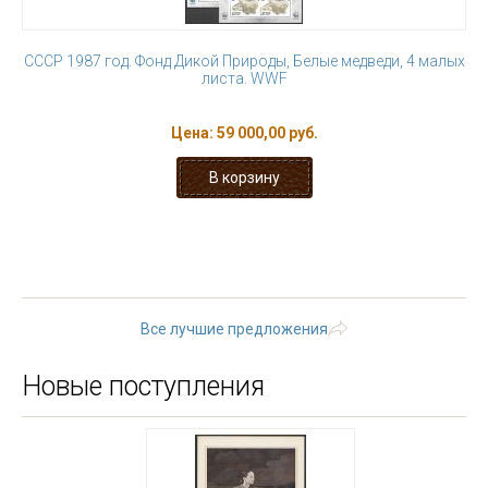
СССР 1987 год. Фонд Дикой Природы, Белые медведи, 4 малых
листа. WWF
Цена:
59 000,00 руб.
1
2
3
4
5
6
7
8
9
…
следующая ›
последняя »
Все лучшие предложения
Новые поступления