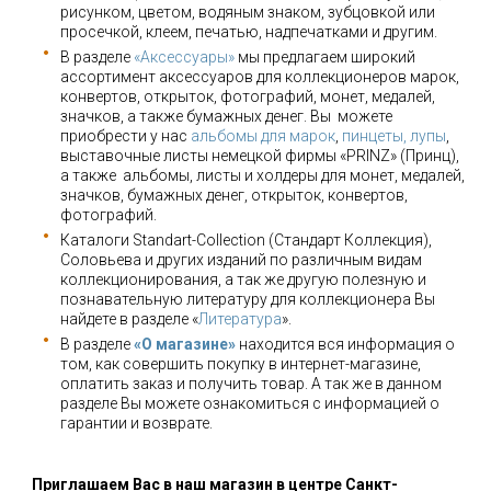
рисунком, цветом, водяным знаком, зубцовкой или
просечкой, клеем, печатью, надпечатками и другим.
В разделе
«Аксессуары»
мы предлагаем широкий
ассортимент аксессуаров для коллекционеров марок,
конвертов, открыток, фотографий, монет, медалей,
значков, а также бумажных денег. Вы можете
приобрести у нас
альбомы для марок
,
пинцеты, лупы
,
выставочные листы немецкой фирмы «PRINZ» (Принц),
а также альбомы, листы и холдеры для монет, медалей,
значков, бумажных денег, открыток, конвертов,
фотографий.
Каталоги Standart-Collection (Стандарт Коллекция),
Соловьева и других изданий по различным видам
коллекционирования, а так же другую полезную и
познавательную литературу для коллекционера Вы
найдете в разделе «
Литература
».
В разделе
«О магазине»
находится вся информация о
том, как совершить покупку в интернет-магазине,
оплатить заказ и получить товар. А так же в данном
разделе Вы можете ознакомиться с информацией о
гарантии и возврате.
Приглашаем Вас в наш магазин в центре Санкт-