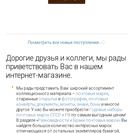
1
2
3
4
5
6
7
8
9
…
следующая ›
последняя »
Посмотреть все новые поступления
Дорогие друзья и коллеги, мы рады
приветствовать Вас в нашем
интернет-магазине.
Мы рады представить Вам широкий ассортимент
коллекционного материала –
почтовые марки
,
старинные
открытки
и
фотографии
,
почтовые
конверты
,
документы
,
монеты
,
знаки
,
боны
и многое
другое. У нас Вы можете приобрести
Годовые наборы
почтовых марок СССР и РФ
по самым выгодным ценам!
В разделе «
Разновидности и Браки почтовых марок»
Вы
найдете большое количество интересных марок
отличающихся от остальных экземпляров бумагой,