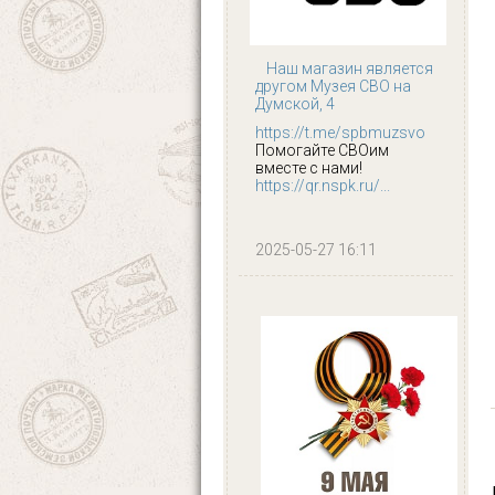
Наш магазин является
другом Музея СВО на
Думской, 4
https://t.me/spbmuzsvo
Помогайте СВОим
вместе с нами!
https://qr.nspk.ru/...
2025-05-27 16:11