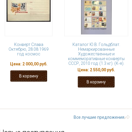
Конверт Слава
Каталог Ю.В. Гольдблат.
Октябрю, 28.08.1969
Немаркированные
год. космос
Художественные и
коммеморативные конверты
СССР, 2010 год. (1.3 кг). (К-я).
Цена:
2 000,00 руб.
Цена:
2 550,00 руб.
1
2
3
4
5
6
7
8
последняя »
Все лучшие предложения