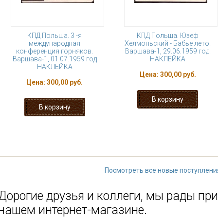
КПД Польша. 3 -я
КПД Польша. Юзеф
международная
Хелмоньский - Бабье лето.
конференция горняков.
Варшава-1, 29.06.1959 год.
Варшава-1, 01.07.1959 год
НАКЛЕЙКА
НАКЛЕЙКА
Цена:
300,00 руб.
Цена:
300,00 руб.
1
2
3
4
5
6
7
8
последняя »
Посмотреть все новые поступлени
Дорогие друзья и коллеги, мы рады при
нашем интернет-магазине.