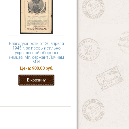
Благодарность от 26 апреля
1945 г. за прорыв сильно
укрепленной обороны
немцев. Мл. сержант Личнам
М.И.
Цена:
900,00 руб.
9
…
следующая ›