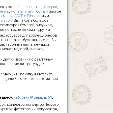
ного материала –
почтовые марки
,
менты
,
монеты
,
знаки
,
боны
и многое
х марок СССР и РФ
по самым
х марок»
Вы найдете большое
кземпляров бумагой, рисунком,
чатью, надпечатками и другим.
аксессуаров для коллекционеров
чков, а также бумажных денег. Вы
 выставочные листы немецкой
 монет, медалей, значков,
а и других изданий по различным
авательную литературу для
 совершить покупку в интернет-
м разделе Вы можете ознакомиться с
 адресу:
наб. реки Мойки, д. 51
.
ок, конвертов, конвертов Первого
ткрыток, фотографий, документов,