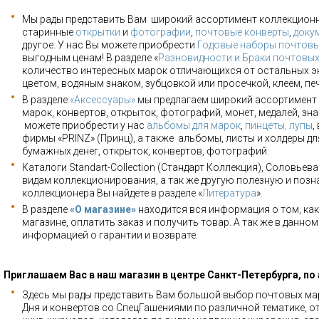
Мы рады представить Вам широкий ассортимент коллекцион
старинные
открытки
и
фотографии
,
почтовые конверты
,
доку
другое. У нас Вы можете приобрести
Годовые наборы почтовы
выгодным ценам! В разделе «
Разновидности и Браки почтовы
количество интересных марок отличающихся от остальных э
цветом, водяным знаком, зубцовкой или просечкой, клеем, пе
В разделе
«Аксессуары»
мы предлагаем широкий ассортимент 
марок, конвертов, открыток, фотографий, монет, медалей, зна
можете приобрести у нас
альбомы для марок
,
пинцеты, лупы
,
фирмы «PRINZ» (Принц), а также альбомы, листы и холдеры для
бумажных денег, открыток, конвертов, фотографий.
Каталоги Standart-Collection (Стандарт Коллекция), Соловьев
видам коллекционирования, а так же другую полезную и позн
коллекционера Вы найдете в разделе «
Литература
».
В разделе
«О магазине»
находится вся информация о том, как
магазине, оплатить заказ и получить товар. А так же в данно
информацией о гарантии и возврате.
Приглашаем Вас в наш магазин в центре Санкт-Петербурга, по
Здесь мы рады представить Вам большой выбор почтовых мар
Дня и конвертов со СпецГашениями по различной тематике, о