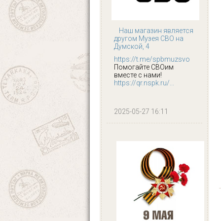
Наш магазин является
другом Музея СВО на
Думской, 4
https://t.me/spbmuzsvo
Помогайте СВОим
вместе с нами!
https://qr.nspk.ru/...
2025-05-27 16:11