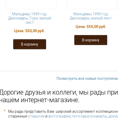
Мальдивы 1999 год.
Мальдивы 1999 год.
Динозавры, Гора. малый
Динозавры, малый лист
лист
Цена:
550,00 руб.
Цена:
550,00 руб.
1
2
3
4
5
6
7
8
последняя »
Посмотреть все новые поступлени
Дорогие друзья и коллеги, мы рады при
нашем интернет-магазине.
Мы рады представить Вам широкий ассортимент коллекцион
старинные
открытки
и
фотографии
,
почтовые конверты
,
доку