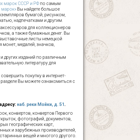
х марок СССР и РФ
по самым
х марок»
Вы найдете большое
кземпляров бумагой, рисунком,
чатью, надпечатками и другим.
аксессуаров для коллекционеров
чков, а также бумажных денег. Вы
 выставочные листы немецкой
 монет, медалей, значков,
а и других изданий по различным
авательную литературу для
 совершить покупку в интернет-
м разделе Вы можете ознакомиться с
 адресу:
наб. реки Мойки, д. 51
.
ок, конвертов, конвертов Первого
ткрыток, фотографий, документов,
рых географических карт,
нных и зарубежных производителей,
 старинных вещей и многого другого.