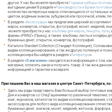
другое. У нас Вы можете приобрести
Годовые наборы почтовы
выгодным ценам! В разделе «
Разновидности и Браки почтовы
количество интересных марок отличающихся от остальных э
цветом, водяным знаком, зубцовкой или просечкой, клеем, пе
В разделе
«Аксессуары»
мы предлагаем широкий ассортимент 
марок, конвертов, открыток, фотографий, монет, медалей, зна
можете приобрести у нас
альбомы для марок
,
пинцеты, лупы
,
фирмы «PRINZ» (Принц), а также альбомы, листы и холдеры для
бумажных денег, открыток, конвертов, фотографий.
Каталоги Standart-Collection (Стандарт Коллекция), Соловьев
видам коллекционирования, а так же другую полезную и позн
коллекционера Вы найдете в разделе «
Литература
».
В разделе
«О магазине»
находится вся информация о том, как
магазине, оплатить заказ и получить товар. А так же в данно
информацией о гарантии и возврате.
Приглашаем Вас в наш магазин в центре Санкт-Петербурга, по
Здесь мы рады представить Вам большой выбор почтовых мар
Дня и конвертов со СпецГашениями по различной тематике, о
книг, журналов, каталогов по видам коллекционирования, ста
аксессуаров для любого вида коллекционирования отечестве
бумажных денег, значков, монет, медалей, жетонов, фарфора,