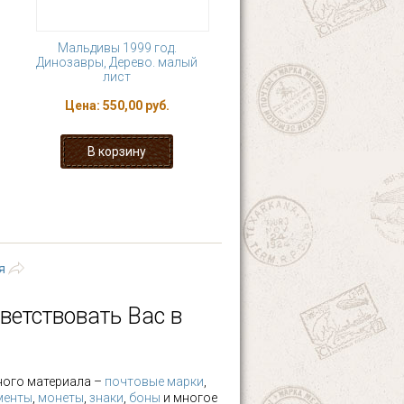
Мальдивы 1999 год.
Динозавры, Дерево. малый
лист
Цена:
550,00 руб.
9
…
следующая ›
я
ветствовать Вас в
ного материала –
почтовые марки
,
менты
,
монеты
,
знаки
,
боны
и многое