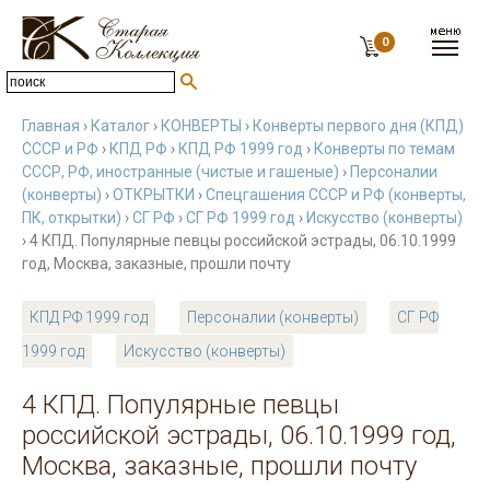
0
Главная
›
Каталог
›
КОНВЕРТЫ
›
Конверты первого дня (КПД)
СССР и РФ
›
КПД РФ
›
КПД РФ 1999 год
›
Конверты по темам
СССР, РФ, иностранные (чистые и гашеные)
›
Персоналии
(конверты)
›
ОТКРЫТКИ
›
Спецгашения СССР и РФ (конверты,
ПК, открытки)
›
СГ РФ
›
СГ РФ 1999 год
›
Искусство (конверты)
› 4 КПД. Популярные певцы российской эстрады, 06.10.1999
год, Москва, заказные, прошли почту
КПД РФ 1999 год
Персоналии (конверты)
СГ РФ
1999 год
Искусство (конверты)
4 КПД. Популярные певцы
российской эстрады, 06.10.1999 год,
Москва, заказные, прошли почту